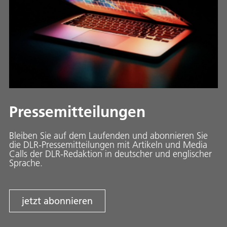
Pressemitteilungen
Bleiben Sie auf dem Laufenden und abonnieren Sie
die DLR-Pressemitteilungen mit Artikeln und Media
Calls der DLR-Redaktion in deutscher und englischer
Sprache.
jetzt abonnieren