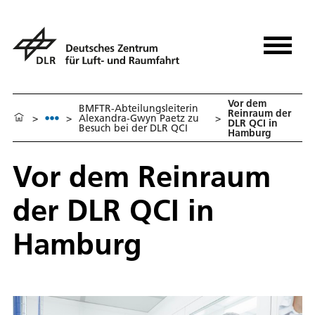
Vor dem
BMFTR-Abteilungsleiterin
Reinraum der
>
>
Alexandra-Gwyn Paetz zu
>
DLR QCI in
Besuch bei der DLR QCI
Hamburg
Vor dem Reinraum
der DLR QCI in
Hamburg