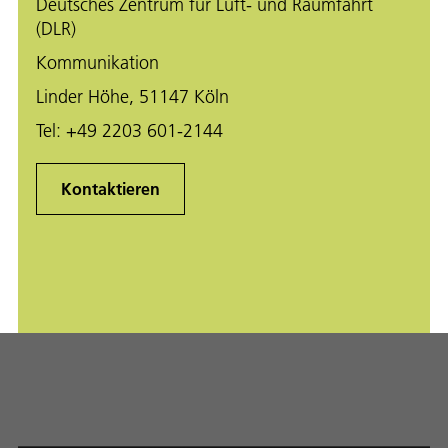
Deutsches Zentrum für Luft- und Raumfahrt
(DLR)
Kommunikation
Linder Höhe, 51147 Köln
Tel:
+49 2203 601-2144
Kontaktieren