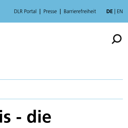
DLR Portal
Presse
Barrierefreiheit
DE
EN
s - die