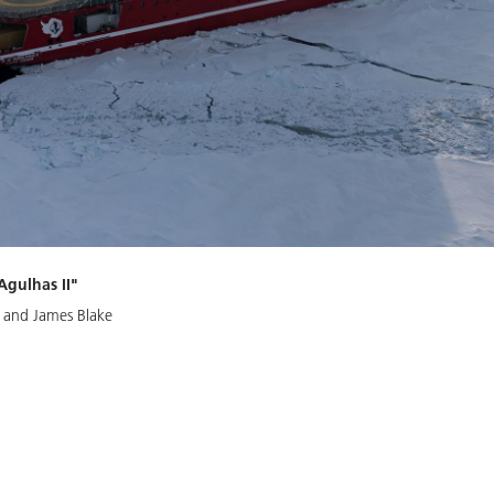
Agulhas II"
t and James Blake