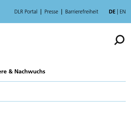
DLR Portal
Presse
Barrierefreiheit
DE
EN
ere & Nachwuchs