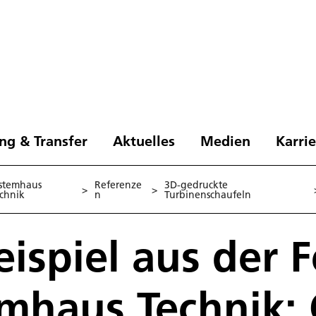
ng & Transfer
Aktuelles
Medien
Karri
stemhaus
Referenze
3D-gedruckte
>
>
chnik
n
Turbinenschaufeln
eispiel aus der 
mhaus Technik: 