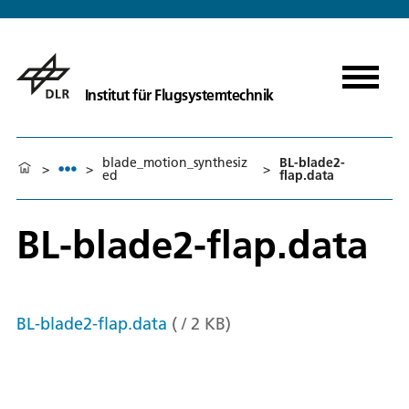
Institut für Flugsystemtechnik
blade_motion_synthesiz
BL-blade2-
>
>
>
ed
flap.data
BL-blade2-flap.data
BL-blade2-flap.data
(
/
2
KB
)