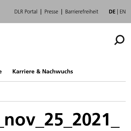
DLR Portal
Presse
Barrierefreiheit
DE
EN
e
Karriere & Nachwuchs
n_nov_25_2021_