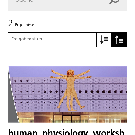
2
Ergebnisse
Freigabedatum
human_physiology_worksh