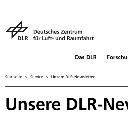
Das DLR
Forschu
Startseite
>
Service
>
Un­se­re DLR-Newslet­ter
Un­se­re DLR-Ne