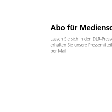
Abo für Me­dien­sc
Las­sen Sie sich in den DLR-Pres­se
er­hal­ten Sie un­se­re Pres­se­mit­t
per Mail