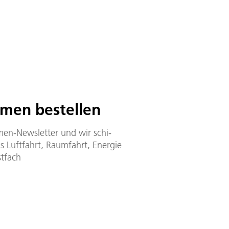
en be­stel­len
­men-Newslet­ter und wir schi­
 Luft­fahrt, Raum­fahrt, Ener­gie
st­fach