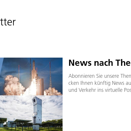
tter
News nach The­m
Abon­nie­ren Sie un­se­re The
cken Ih­nen künf­tig News aus
und Ver­kehr ins vir­tu­el­le Po