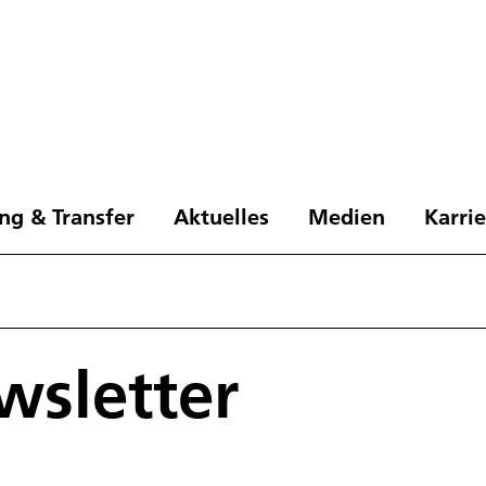
ng & Transfer
Aktuelles
Medien
Karri
wslet­ter