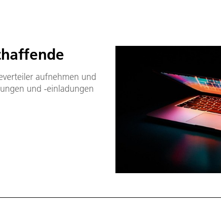
haf­fen­de
­ver­tei­ler auf­neh­men und
ei­lun­gen und -ein­la­dun­gen