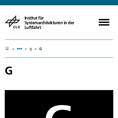
Institut für
Systemarchitekturen in der
Luftfahrt
>
>
g
>
G
G