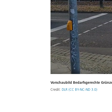
Vorschaubild Bedarfsgerechte Grünz
Credit:
DLR (CC BY-NC-ND 3.0)