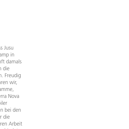
s Jusu
amp in
nft damals
n die
. Freudig
ren wir,
ramme,
erra Nova
iler
on bei den
r die
eren Arbeit