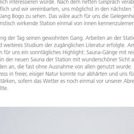
rlich interessieren würde. Nach dem netten Gespräch vera
öflich und wir vereinbarten, uns möglichst in den nächsten
 Jang Bogo zu sehen. Das wäre auch für uns die Gelegenhei
ristisch wirkende Station einmal von innen kennenzulerne
ing der Tag seinen gewohnten Gang. Arbeiten an der Stat
nd weiteres Studium der zugänglichen Literatur erfolgte. 
 für uns ein sonntägliches Highlight: Sauna-Gänge mit rei
in der neuen Sauna der Station mit wunderschöner Sicht a
den an, die fast ohne Ausnahme von allen genutzt wurde.
ss in freier, eisiger Natur konnte nur abhärten und uns fü
stärken, sofern das Wetter es noch einmal vor unserer Abre
lte.