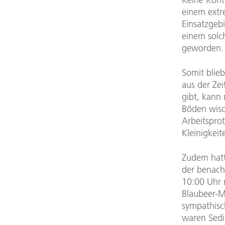
einem extr
Einsatzgebi
einem solc
geworden.
Somit blie
aus der Ze
gibt, kann
Böden wisc
Arbeitsprot
Kleinigkei
Zudem hatt
der benach
10:00 Uhr 
Blaubeer-Mu
sympathisc
waren Sedi