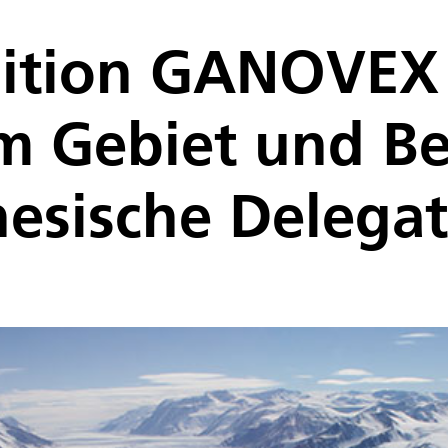
dition GANOVEX 
m Gebiet und Be
esische Delegati