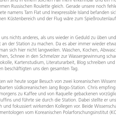
emen Russischen Roulette gleich. Gerade unsere noch feh
ete namens Tarn Flat und Inexpressible Island befanden sic
hen Küstenbereich und der Flug wäre zum Spießroutenlauf
b uns nichts anderes, als uns wieder in Geduld zu üben und
it an der Station zu machen. Da es aber immer wieder etwa
 man sich hier nicht langweilen. Waschen, Kochen, Abwas
hen, Schnee in den Schmelzer zur Wassergewinnung schau
okolle, Kartenstudium, Literaturarbeit, Blog schreiben und
ten beschäftigten uns den gesamten Tag.
en wir heute sogar Besuch von zwei koreanischen Wissens
barten südkoreanischen Jang Bogo-Station. Chris empfing
morgens zu Kaffee und von Raquelle gebackenen vorzügli
ffins und führte sie durch die Station. Dabei stellte er un
h und fokussiert wirkenden Kollegen vor. Beide Wissenscha
mentologen vom Koreanischen Polarforschungsinstitut (KO