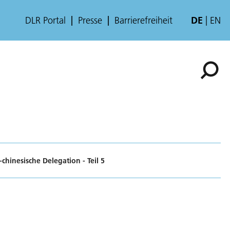
DLR Portal
Presse
Barrierefreiheit
DE
EN
hinesische Delegation - Teil 5