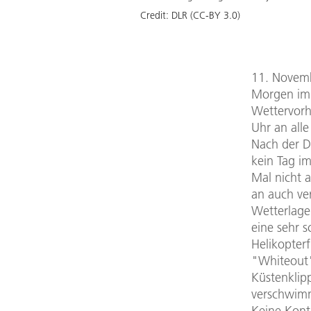
Credit:
DLR (CC-BY 3.0)
11. Novemb
Morgen im 
Wettervorh
Uhr an all
Nach der D
kein Tag im
Mal nicht 
an auch ve
Wetterlage
eine sehr s
Helikopter
"Whiteout"
Küstenklip
verschwim
Keine Kont