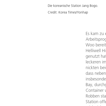
Die koreanische Station Jang Bogo.
Credit:
Korea Times/Yonhap
Es kam zu 
Arbeitspro
Woo bereit
Helliwell H
genutzt hat
leckeren i
nickten be
dass neben
insbesonde
Bay, durch
Container 
Robben sta
Station off