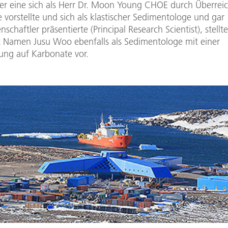
r eine sich als Herr Dr. Moon Young CHOE durch Überreic
e vorstellte und sich als klastischer Sedimentologe und gar
schaftler präsentierte (Principal Research Scientist), stellte
t Namen Jusu Woo ebenfalls als Sedimentologe mit einer
rung auf Karbonate vor.