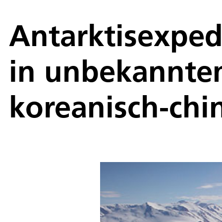
Antarktisexpe
in unbekannte
koreanisch-chin