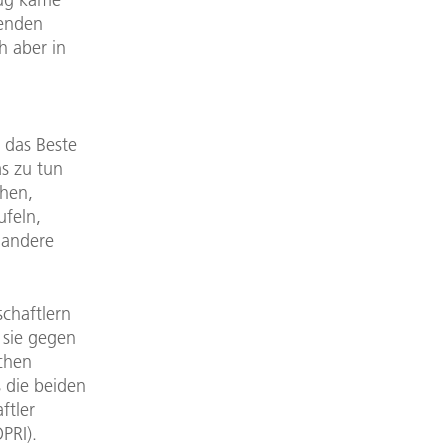
lenden
h aber in
 das Beste
s zu tun
chen,
feln,
 andere
chaftlern
 sie gegen
chen
s die beiden
ftler
PRI).