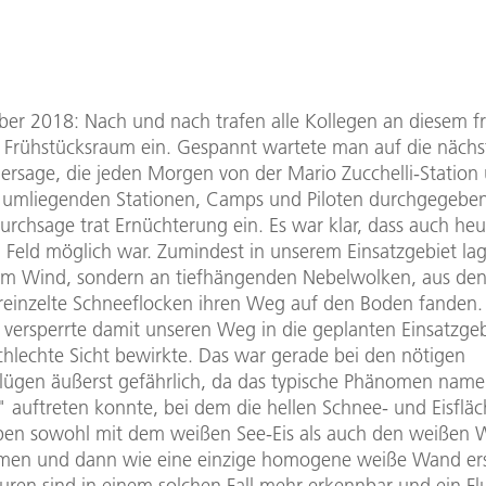
er 2018: Nach und nach trafen alle Kollegen an diesem f
Frühstücksraum ein. Gespannt wartete man auf die nächs
ersage, die jeden Morgen von der Mario Zucchelli-Statio
e umliegenden Stationen, Camps und Piloten durchgegeben
urchsage trat Ernüchterung ein. Es war klar, dass auch he
 Feld möglich war. Zumindest in unserem Einsatzgebiet lag
am Wind, sondern an tiefhängenden Nebelwolken, aus de
reinzelte Schneeflocken ihren Weg auf den Boden fanden.
 versperrte damit unseren Weg in die geplanten Einsatzgebi
chlechte Sicht bewirkte. Das war gerade bei den nötigen
flügen äußerst gefährlich, da das typische Phänomen name
 auftreten konnte, bei dem die hellen Schnee- und Eisflä
pen sowohl mit dem weißen See-Eis als auch den weißen 
men und dann wie eine einzige homogene weiße Wand er
uren sind in einem solchen Fall mehr erkennbar und ein F