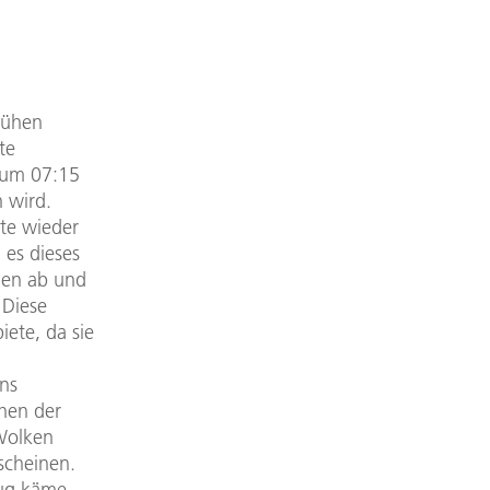
rühen
te
n um 07:15
 wird.
ute wieder
 es dieses
nen ab und
 Diese
ete, da sie
ns
chen der
Wolken
scheinen.
lug käme