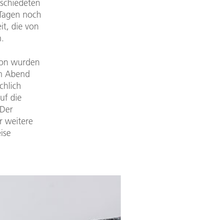
bschiedeten
 Tagen noch
t, die von
n.
ion wurden
Am Abend
chlich
uf die
 Der
r weitere
ise