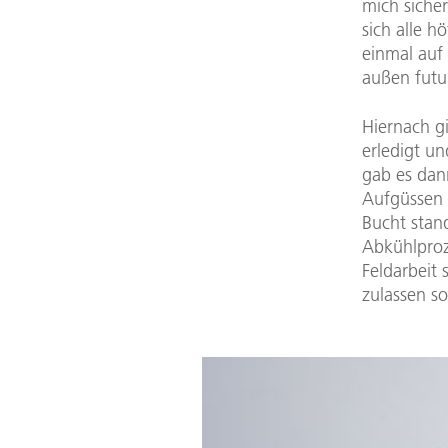
mich siche
sich alle h
einmal auf
außen futu
Hiernach g
erledigt u
gab es dann
Aufgüssen 
Bucht stan
Abkühlproze
Feldarbeit 
zulassen sol