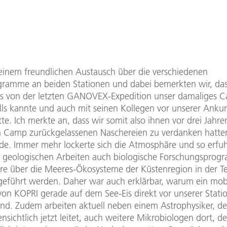
einem freundlichen Austausch über die verschiedenen
gramme an beiden Stationen und dabei bemerkten wir, das
s von der letzten GANOVEX-Expedition unser damaliges C
ills kannte und auch mit seinen Kollegen vor unserer Anku
te. Ich merkte an, dass wir somit also ihnen vor drei Jahre
m Camp zurückgelassenen Naschereien zu verdanken hatten
ide. Immer mehr lockerte sich die Atmosphäre und so erfuh
 geologischen Arbeiten auch biologische Forschungsprog
re über die Meeres-Ökosysteme der Küstenregion in der T
geführt werden. Daher war auch erklärbar, warum ein mob
von KOPRI gerade auf dem See-Eis direkt vor unserer Stati
nd. Zudem arbeiten aktuell neben einem Astrophysiker, de
ensichtlich jetzt leitet, auch weitere Mikrobiologen dort, d