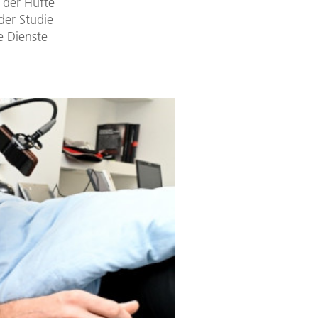
 der Hüfte
der Studie
e Dienste