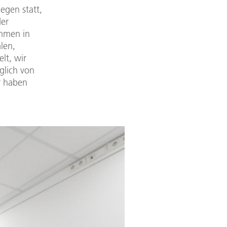
egen statt,
der
ammen in
len,
lt, wir
glich von
r haben