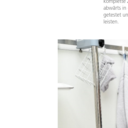
komplette 
abwärts in
getestet u
leisten.