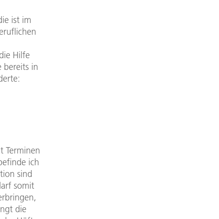
e ist im
eruflichen
ie Hilfe
 bereits in
derte:
t Terminen
befinde ich
tion sind
arf somit
erbringen,
ngt die