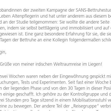
robandinnen der zweiten Kampagne der SANS-Bettruhestudi
eben Altenpflegerin und hat unter anderem aus diesem b
d an der Studie teilgenommen: Sie wollte die andere Seite
n, indem sie selbst bettlägerig und immobilisiert und auf d
ewiesen ist. Eine ganz besondere Erfahrung für sie, die sie
 Tagen der Bettruhe an eine Kollegin folgendermaßen schil
gin,
Grüße von meiner irdischen Weltraumreise im Liegen!
 zwei Wochen waren neben der Eingewöhnung gespickt mi
uchungen, Tests und Experimenten. Seit fast einer Woche 
in der liegenden Phase und von den 30 Tagen in dieser Posi
n einige geschafft. Ich gehöre zu der Kontrollgruppe und d
ei Stunden pro Tage sitzend in einem Mobilisationsstuhl v
eine zu bewegen. Der andere Teil der „Reisegruppe“ verbri