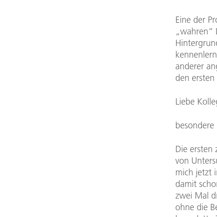
Eine der P
„wahren“ L
Hintergrun
kennenlerne
anderer ang
den ersten
Liebe Kolle
besondere 
Die ersten
von Unters
mich jetzt 
damit scho
zwei Mal dr
ohne die B