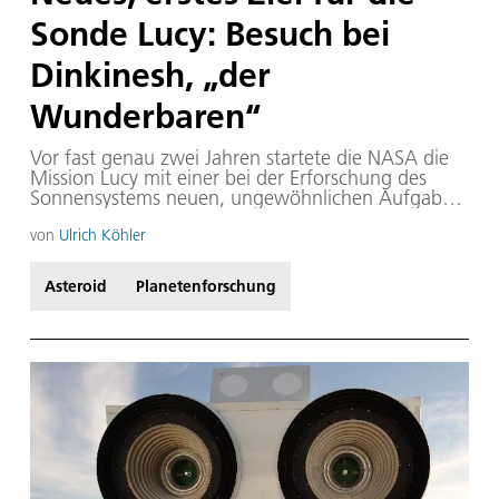
Sonde Lucy: Besuch bei
Dinkinesh, „der
Wunderbaren“
Vor fast genau zwei Jahren startete die NASA die
Mission Lucy mit einer bei der Erforschung des
Sonnensystems neuen, ungewöhnlichen Aufgabe:
Die Raumsonde wird von 2027 bis 2033 einige als
„Trojaner“ bezeichnete Asteroiden untersuchen,
von
Ulrich Köhler
die dem Planeten Jupiter auf dessen Bahn um die
Sonne 60 Bogengrad vorauslaufen und
Asteroid
Planetenforschung
hinterhereilen. Lucy, das ist dieses Mal nicht, wie
sonst so häufig, eine Abkürzung für eine
Aneinanderreihung technischer Begriffe, sondern
die Benennung der Mission nach einem fossilen
Bindeglied zwischen aufrecht gehenden
Menschenaffen und den ersten Menschen.