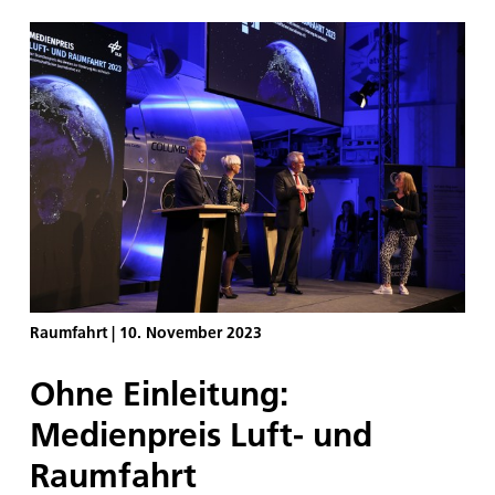
Experimentanlage rauschen, eine rote Warnleuchte
zeigt an, dass die Röntgenröhre in Betrieb ist.
Nichts davon nimmt Maike Becker bewusst wahr.
Ab jetzt läuft der Prozess ab, dem die Forscherin
seit zehn Jahren ihre Arbeitszeit widmet. Ab jetzt
interessiert sie nur noch eines: Was in der
Aluminium-Germanium-Probe passiert, die sie
zuvor mit einem kleinen Ofen geschmolzen hat.
Mit einem Klick startet sie die Aufzeichnung der
Daten.
Raumfahrt
|
10. November 2023
Ohne Einleitung:
Medienpreis Luft- und
Raumfahrt