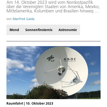
Am 14. Oktober 2023 wird vom Nordostpazifik
über die Vereinigten Staaten von Amerika, Mexiko,
Mittelamerika, Kolumbien und Brasilien hinweg bis
500 Kilometer in den atlantischen Ozean hinein
eine ringförmige Sonnenfinsternis zu sehen sein.
von
Manfred Gaida
Der Mond befindet sich noch im erdfernen Teil
seiner Bahn und kann die Sonnenscheibe, die
Mond
Sonnenfinsternis
Astronomie
alljährlich ihren maximalen scheinbaren
Durchmesser am 4. Januar erreicht, zentral nicht
vollständig bedecken.
Raumfahrt
|
10. Oktober 2023