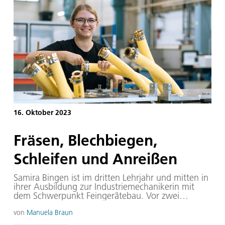
Radarexperten genutzt werden können?
16. Oktober 2023
Fräsen, Blechbiegen,
Schleifen und Anreißen
Samira Bingen ist im dritten Lehrjahr und mitten in
ihrer Ausbildung zur Industriemechanikerin mit
dem Schwerpunkt Feingerätebau. Vor zwei
Wochen ist sie von der benachbarten
Lehrwerkstatt in die Zentralwerkstatt des DLR
von
Manuela Braun
gewechselt, die im Auftrag der Institute fertigt.