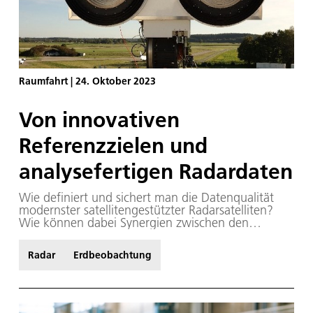
Raumfahrt
|
24. Oktober 2023
Von innovativen
Referenzzielen und
analysefertigen Radardaten
Wie definiert und sichert man die Datenqualität
modernster satellitengestützter Radarsatelliten?
Wie können dabei Synergien zwischen den
verschiedenen aktuellen und zukünftigen
Radarmissionen genutzt werden? Wie stellt man
Radar
Erdbeobachtung
die Vergleichbarkeit zwischen den Daten der
Radarmissionen der vielen nationalen und
internationalen Raumfahrtagenturen her? Und wie
können komplexe Datensätze von Radarsatelliten
so aufbereitet werden, dass sie auch von Nicht-