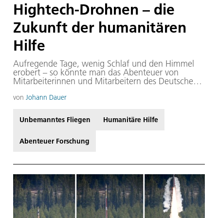
Hightech-Drohnen – die
Zukunft der humanitären
Hilfe
Aufregende Tage, wenig Schlaf und den Himmel
erobert – so könnte man das Abenteuer von
Mitarbeiterinnen und Mitarbeitern des Deutschen
Zentrums für Luft- und Raumfahrt (DLR) und dem
niederländischen Unternehmen Wings for Aid
von
Johann Dauer
zusammenfassen. Gemeinsam testeten im Juni
2023 ein neuartiges unbemanntes Flugzeug, das
Unbemanntes Fliegen
Humanitäre Hilfe
speziell für die Auslieferung humanitärer Hilfsgüter
konzipiert wurde und die Zukunft der humanitären
Hilfe maßgeblich prägen könnte. Sie kämpften
Abenteuer Forschung
gegen widrige Bedingungen und erprobten, wie
Technik Leben retten kann.