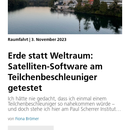
Raumfahrt
|
3. November 2023
Erde statt Weltraum:
Satelliten-Software am
Teilchenbeschleuniger
getestet
Ich hätte nie gedacht, dass ich einmal einem
Teilchenbeschleuniger so nahekommen würde –
und doch stehe ich hier am Paul Scherrer Institut in
der Schweiz an solch einer beeindruckenden
Anlage. Normalerweise bin ich als Entwicklerin von
von
Fiona Brömer
Onboard-Software für Raumfahrzeuge schon froh,
wenn die richtigen Lämpchen blinken. Auch hier