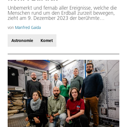
Unbemerkt und fernab aller Ereignisse, welche die
Menschen rund um den Erdball zurzeit bewegen,
zieht am 9. Dezember 2023 der berühmte
Halleysche Komet kurz nach Mitternacht durch den
sonnenfernsten Punkt, das Aphel seiner Bahn.
von
Manfred Gaida
Danach nimmt er wie viele Mal zuvor erneut den
Kurs Richtung Sonne auf und wird uns in 37
Astronomie
Komet
Jahren wieder faszinieren, wenn er im Sommer
2061 mit seinem imposanten Schweif am
Firmament auftaucht.