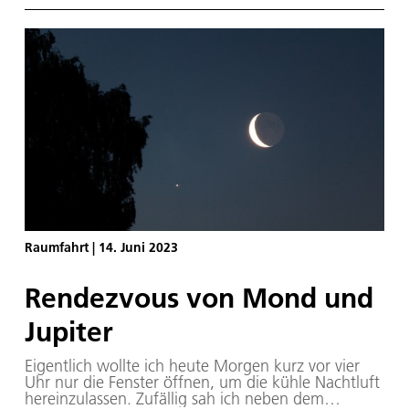
keine unmittelbaren Anknüpfungspunkte für
„Surface Avatar“ sind!
Raumfahrt
|
14. Juni 2023
Rendezvous von Mond und
Jupiter
Eigentlich wollte ich heute Morgen kurz vor vier
Uhr nur die Fenster öffnen, um die kühle Nachtluft
hereinzulassen. Zufällig sah ich neben dem