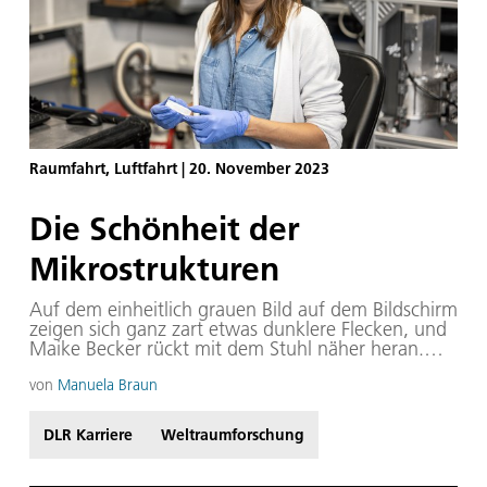
Raumfahrt, Luftfahrt
|
20. November 2023
Die Schönheit der
Mikrostrukturen
Auf dem einheitlich grauen Bild auf dem Bildschirm
zeigen sich ganz zart etwas dunklere Flecken, und
Maike Becker rückt mit dem Stuhl näher heran.
Ihre Augen blicken auf die rechte obere Ecke, wo
sich im Grau in Grau die kaum wahrnehmbaren
von
Manuela Braun
Veränderungen abzeichnen. Der Moment, in dem
die flüssige Metallprobe unter der
DLR Karriere
Weltraumforschung
Röntgenstrahlung erstarrt, ist da. Dort, wo es
dunkel wird, verfestigt sich gerade das Material.
Die Kühlung und die Vakuumpumpe der