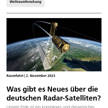
Weltraumforschung
sind Lämpchen, aber es ist dennoch ganz anders.
Mitten in der Nacht arbeiten wir in einer fast völlig
menschenleeren, riesigen Forschungsanlage. Das
heißt nicht, dass es ruhig ist: Durch die vielen
technischen Anlagen, die rund um die Uhr laufen,
gibt es immer eine Kulisse aus blinkenden
Statuslichtern, laut rauschenden Lüftungsanlagen
und vereinzelt piependen Geräten. Tagsüber ist der
von der Beschleunigeranlage erzeugte
Protonenstrahl für Krebspatientinnen und -
patienten, die eine Protonentherapie erhalten,
reserviert. Und in vier Nächten erzeugt er nun für
das DLR-Projekt ScOSA Weltraumbedingungen.
Raumfahrt
|
2. November 2023
Was gibt es Neues über die
deutschen Radar-Satelliten?
Unsere Erde ist ein komplexes und dynamisches