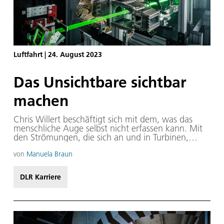
Luftfahrt
|
24. August 2023
Das Unsichtbare sichtbar
machen
Chris Willert beschäftigt sich mit dem, was das
menschliche Auge selbst nicht erfassen kann. Mit
den Strömungen, die sich an und in Turbinen,
Tragflächen, Brennkammern und Verdichtern
entwickeln. Aber auch hinter den Flügeln von
von
Manuela Braun
Windrädern oder an Fahrzeugen aus der
Automobilindustrie. Überall dort, wo Fluide wie
DLR Karriere
Luft oder Wasser Objekte umströmen, muss
Messtechnik das Unsichtbare sichtbar machen.
Dafür beherrschen Chris Willert und sein Team der
Abteilung „Triebwerksmesstechnik“ am Institut für
Antriebstechnik eine Vielzahl an Verfahren. „Die