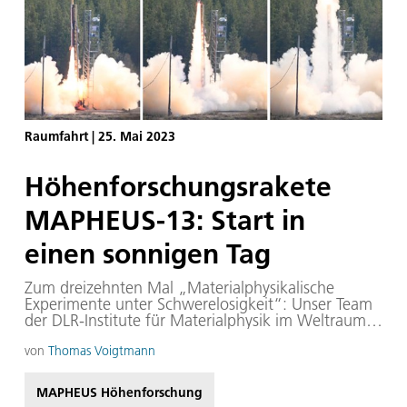
Raumfahrt
|
25. Mai 2023
Höhenforschungsrakete
MAPHEUS-13: Start in
einen sonnigen Tag
Zum dreizehnten Mal „Materialphysikalische
Experimente unter Schwerelosigkeit“: Unser Team
der DLR-Institute für Materialphysik im Weltraum,
für Luft- und Raumfahrtmedizin und der Mobilen
Raketenbasis MORABA konnte am 22. Mai 2023
von
Thomas Voigtmann
um 07:00 Uhr Ortszeit die Forschungsrakete
MAPHEUS-13 starten. Vorangegangen ist eine
MAPHEUS Höhenforschung
zweiwöchige Kampagne vor Ort auf Esrange im