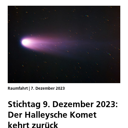
Penetration and subglacial Lake Exploration) zur
Entwicklung eines autonomen, robotischen
Systems zur kontaminationsfreien Erforschung von
subglazialen Seen und perspektivisch zur
Exploration der Ozeane unterhalb der Eiskruste der
Eismonde Europa und Enceladus. Das Hauptziel
dieser neuerlichen Expedition ist es, die Sonde
weiter zu testen und noch tiefer zu schmelzen, um
sogar bis zum Ozean unter dem Schelfeis
vorzudringen.
Raumfahrt
|
7. Dezember 2023
Stichtag 9. Dezember 2023:
Der Halleysche Komet
kehrt zurück