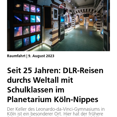
optische Messtechnik als Gebiet ist sehr heterogen
und hat viele Disziplinen“, sagt er. Gemeinsam ist
aber allen Messungen: Die Umgebung, in der sie
durchgeführt werden, ist immer sehr komplex und
meistens keine Routine. In unserem Blog erzählt
Chris Willert von seinem Werdegang, den Arbeiten
im Institut und im heimischen Labor, in dem er
gerne neue Techniken im Kleinen entwickelt und
ausprobiert.
Raumfahrt
|
9. August 2023
Seit 25 Jahren: DLR-Reisen
durchs Weltall mit
Schulklassen im
Planetarium Köln-Nippes
Der Keller des Leonardo-da-Vinci-Gymnasiums in
Köln ist ein besonderer Ort. Hier hat der frühere