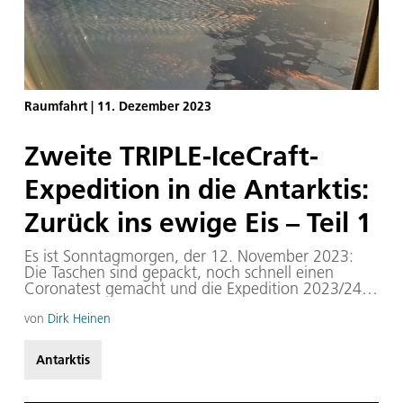
Raumfahrt
|
11. Dezember 2023
Zweite TRIPLE-IceCraft-
Expedition in die Antarktis:
Zurück ins ewige Eis – Teil 1
Es ist Sonntagmorgen, der 12. November 2023:
Die Taschen sind gepackt, noch schnell einen
Coronatest gemacht und die Expedition 2023/24
ins ewige Eis kann beginnen. Bereits im Frühjahr
war unser Team in die Antarktis gereist, um die
von
Dirk Heinen
Einschmelzsonde TRIPLE-IceCraft nahe der
Neumayer-Station III des Alfred-Wegener-Instituts
Antarktis
(AWI) zu erproben. Sie ist Teil des von der
Deutschen Raumfahrtagentur im DLR gestarteten
TRIPLE-Projekts (Technologies for Rapid Ice