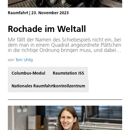
Raumfahrt
|
23. November 2023
Rochade im Weltall
Mir fällt der Namen des Schiebespiels nicht ein, bei
dem man in einem Quadrat angeordnete Plättchen
in die richtige Ordnung bringen muss, und dabei
nur immer genau eine Lücke hat, in die man
jeweils eins der Plättchen schieben kann. Der
von
Tom Uhlig
Halbleiterphysiker würde es „Lochwanderung“
nennen, weil man – ein bisschen verquer gedacht –
Columbus-Modul
Raumstation ISS
sich das Ganze ja auch nicht als sich verschiebende
Plättchen, sondern wie eine wandernde Lücke
vorstellen kann... Details über die Verbindung zu
Nationales Raumfahrtkontrollzentrum
Halbleitern erspare ich uns. So eine Art
Lochwanderung hatten wir vor Kurzem in unserem
Columbus-Modul auf der Internationalen
Raumstation ISS – und an deren Nachwirkungen
arbeiten wir momentan immer noch.