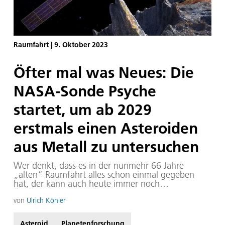
Raumfahrt
|
9. Oktober 2023
Öfter mal was Neues: Die
NASA-Sonde Psyche
startet, um ab 2029
erstmals einen Asteroiden
aus Metall zu untersuchen
Wer denkt, dass es in der nunmehr 66 Jahre
„alten“ Raumfahrt alles schon einmal gegeben
hat, der kann auch heute immer noch
Überraschungen erleben. Am 12. Oktober 2023
beginnt die NASA-Mission Psyche, die ab 2029
von
Ulrich Köhler
einen Himmelskörper untersuchen wird, dessen
Eigenschaften bei allen bisherigen Objekten der
Asteroid
Planetenforschung