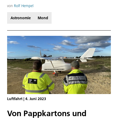
aufgehenden Mond einen hellen Lichtpunkt, den
ich zuerst für ein Flugzeug hielt.
von
Rolf Hempel
Astronomie
Mond
Luftfahrt
|
4. Juni 2023
Von Pappkartons und