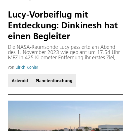
Lucy-Vorbeiflug mit
Entdeckung: Dinkinesh hat
einen Begleiter
Die NASA-Raumsonde Lucy passierte am Abend
des 1. November 2023 wie geplant um 17.54 Uhr
MEZ in 425 Kilometer Entfernung ihr erstes Ziel,
den Hauptgürtel-Asteroiden (152830) Dinkinesh
mit einer Geschwindigkeit von 16.200 Kilometer in
von
Ulrich Köhler
der Stunde. Erste zur Erde übertragene Aufnahmen
der Kamera an Bord von Lucy offenbarten eine
Asteroid
Planetenforschung
Überraschung, oder genauer, sie bestätigten eine
Vermutung: Dinkinesh, mit seinem größten
Durchmesser von etwa 790 Metern, wird von
einem kleineren Begleiter mit etwa 220 Metern
Durchmesser umkreist.