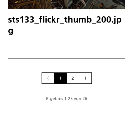
sts133_flickr_thumb_200.jp
g
⟨
1
2
⟩
Ergebnis
1
-
25
von
26