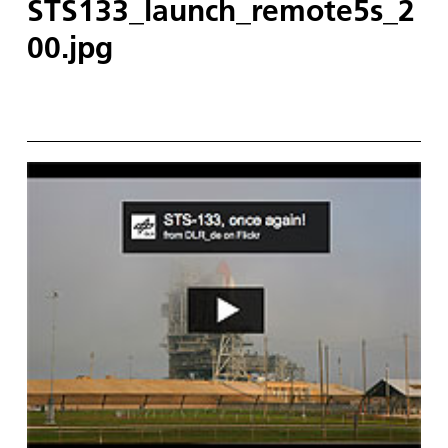
STS133_launch_remote5s_2
00.jpg