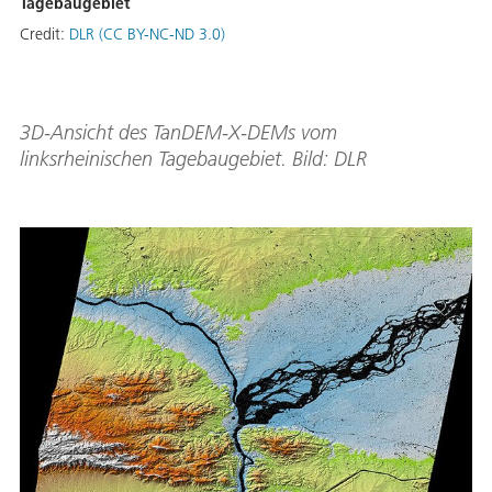
Tagebaugebiet
Credit:
DLR (CC BY-NC-ND 3.0)
3D-Ansicht des TanDEM-X-DEMs vom
linksrheinischen Tagebaugebiet. Bild: DLR