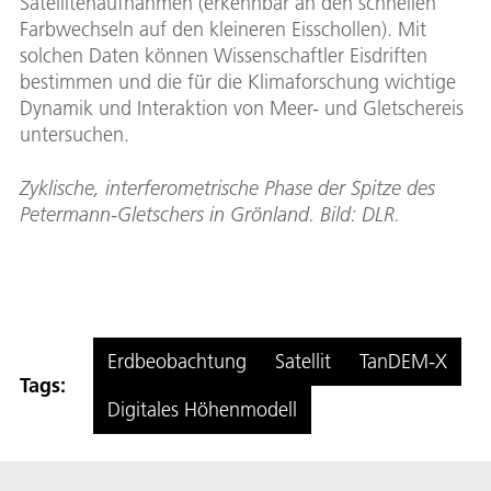
Satellitenaufnahmen (erkennbar an den schnellen
Farbwechseln auf den kleineren Eisschollen). Mit
solchen Daten können Wissenschaftler Eisdriften
bestimmen und die für die Klimaforschung wichtige
Dynamik und Interaktion von Meer- und Gletschereis
untersuchen.
Zyklische, interferometrische Phase der Spitze des
Petermann-Gletschers in Grönland. Bild: DLR.
Erdbeobachtung
Satellit
TanDEM-X
Tags:
Digitales Höhenmodell