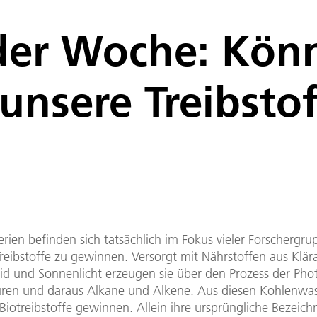
 der Woche: Kön
unsere Treibsto
rien befinden sich tatsächlich im Fokus vieler Forschergr
Treibstoffe zu gewinnen. Versorgt mit Nährstoffen aus Klä
id und Sonnenlicht erzeugen sie über den Prozess der Pho
äuren und daraus Alkane und Alkene. Aus diesen Kohlenwas
 Biotreibstoffe gewinnen. Allein ihre ursprüngliche Bezeic