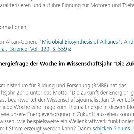
arakterisieren und auf ihre Eignung für Motoren und Trie
formationen:
den Alkan-Genen:
"Microbial Biosynthesis of Alkanes", And
 al.; Science, Vol. 329, S. 559
nergiefrage der Woche im Wissenschaftsjahr "Die Zu
ministerium für Bildung und Forschung (BMBF) hat das
ftsjahr 2010 unter das Motto "Die Zukunft der Energie" ge
ss beantwortet der Wissenschaftsjournalist Jan Oliver Löf
r jede Woche eine Frage zum Thema Energie in diesem Bl
, wie unsere Energieversorgung in Zukunft aussehen könn
wissen, wie beispielsweise ein Wellenkraftwerk funktionie
damit Strom erzeugt werden kann? Danm
schicken Sie uns
I