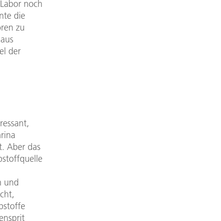
 Labor noch
nte die
oren zu
 aus
el der
ressant,
rina
t. Aber das
stoffquelle
h und
cht,
bstoffe
ensprit