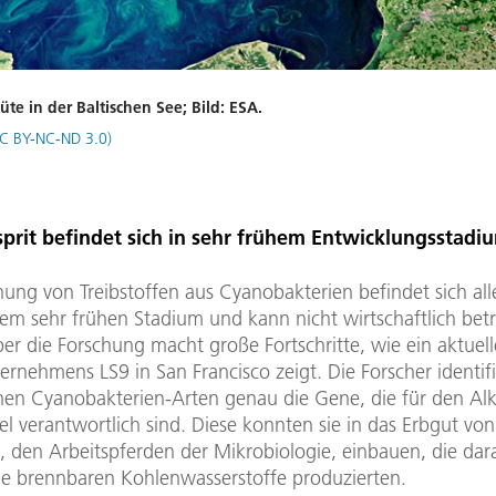
te in der Baltischen See; Bild: ESA.
C BY-NC-ND 3.0)
sprit befindet sich in sehr frühem Entwicklungsstadi
ung von Treibstoffen aus Cyanobakterien befindet sich all
nem sehr frühen Stadium und kann nicht wirtschaftlich bet
er die Forschung macht große Fortschritte, wie ein aktuell
rnehmens LS9 in San Francisco zeigt. Die Forscher identifi
nen Cyanobakterien-Arten genau die Gene, die für den Al
l verantwortlich sind. Diese konnten sie in das Erbgut vo
, den Arbeitspferden der Mikrobiologie, einbauen, die dar
die brennbaren Kohlenwasserstoffe produzierten.