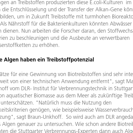
en an Treibstoffen produzierten diese E.coli-Kulturen im
h die Entschlüsselung und der Transfer der Alkan-Gene kön
bilden, um in Zukunft Treibstoffe mit turmhohen Bioreakt
Als Nährstoff für die Bakterienkulturen könnten Abwässer
n dienen. Nun arbeiten die Forscher daran, den Stoffwechs
erien zu beschleunigen und die Ausbeute an verwertbaren
erstoffketten zu erhöhen.
e Algen haben ein Treibstoffpotenzial
tze für eine Gewinnung von Biotreibstoffen sind sehr inte
weit von einer technischen Anwendung entfernt", sagt Ma
off vom DLR- Institut für Verbrennungstechnik in Stuttgar
von aquatischer Biomasse aus dem Meer als zukünftige Treib
zu unterschätzen. "Natürlich muss die Nutzung den
keitskriterien genügen, wie beispielsweise Wasserverbrauc
zung", sagt Braun-Unkhoff. So wird auch am DLR angeda
us Algen genauer zu untersuchen. Wie schon andere Biotrei
nten die Stuttgarter Verbrennungs-Experten dann auch Alg