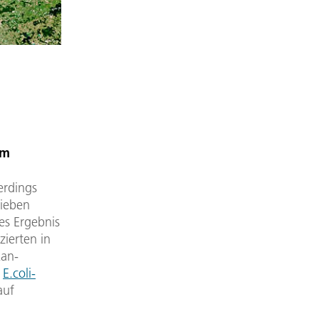
um
erdings
rieben
es Ergebnis
zierten in
kan-
n
E.coli-
auf