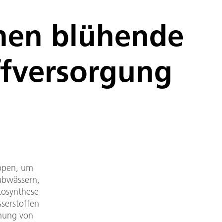
nen blühende
ffversorgung
uppen, um
rabwässern,
tosynthese
serstoffen
hnung von