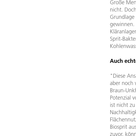
Große Meng
nicht. Doc
Grundlage 
gewinnen. 
Kläranlage
Sprit-Bakt
Kohlenwass
Auch echt
"Diese Ansä
aber noch 
Braun-Unkh
Potenzial 
ist nicht 
Nachhaltig
Flächennut
Biosprit a
zuvor, kön