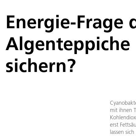
Energie-Frage
Algenteppiche 
sichern?
Cyanobakte
mit ihnen 
Kohlendiox
erst Fetts
lassen sich