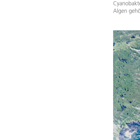
Cyanobakter
Algen gehö