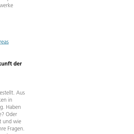
bwerke
reas
kunft der
stellt. Aus
ken in
og. Haben
te? Oder
rt und wie
hre Fragen.