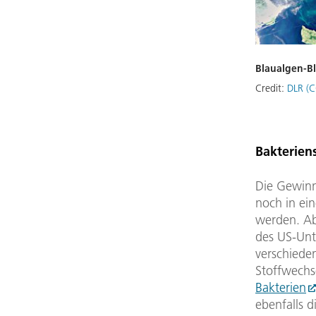
Blaualgen-Blü
Credit:
DLR (C
Bakterien
Die Gewinn
noch in ei
werden. Ab
des US-Unte
verschiede
Stoffwechse
Bakterien
ebenfalls 