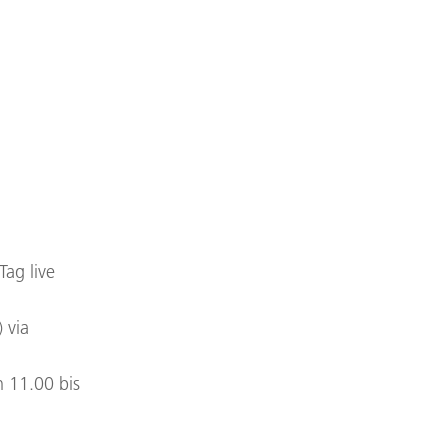
ag live
 via
n 11.00 bis