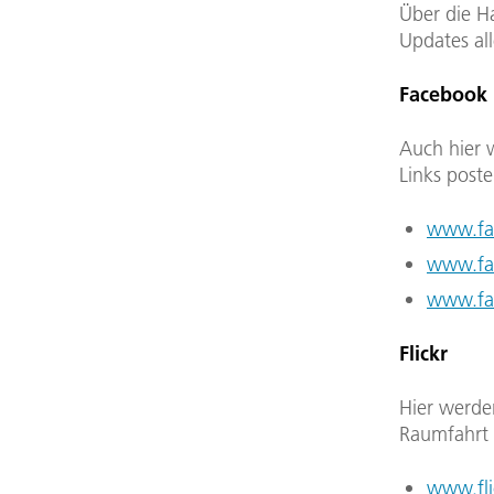
Über die H
Updates al
Facebook
Auch hier 
Links poste
www.fa
www.fa
www.fa
Flickr
Hier werden
Raumfahrt 
www.fli