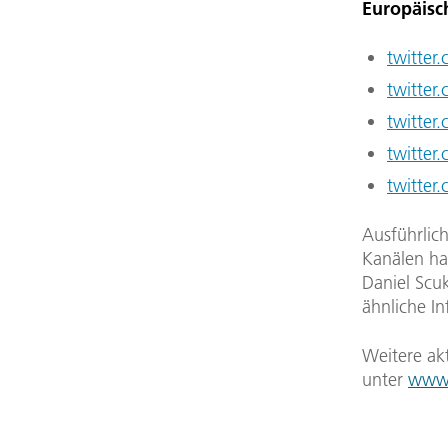
Europäisc
twitter
twitter
twitter
twitter
twitter
Ausführlic
Kanälen h
Daniel Scu
ähnliche In
Weitere ak
unter
www.