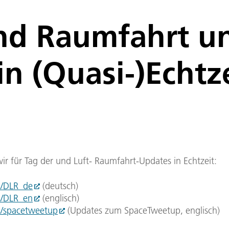
und Raumfahrt u
n (Quasi-)Echtz
wir für Tag der und Luft- Raumfahrt-Updates in Echtzeit:
m/DLR_de
(deutsch)
m/DLR_en
(englisch)
m/spacetweetup
(Updates zum SpaceTweetup, englisch)