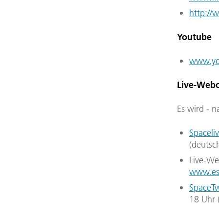
http://
Youtube
www.yo
Live-Webc
Es wird - n
Spaceli
(deutsc
Live-We
www.es
SpaceT
18 Uhr 