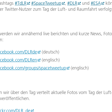
ashtags
#TdLR
#SpaceTweetup
,
#DLR
und
#ESA
kön
ler Twitter-Nutzer zum Tag der Luft- und Raumfahrt verfol
werden wir annähernd live berichten und kurze News, Foto
n:
cebook.com/DLRde
(deutsch)
cebook.com/DLRen
(englisch)
cebook.com/groups/spacetweetup
(englisch)
 wir über den Tag verteilt aktuelle Fotos vom Tag der Luft
veröffentlichen.
ckr.com/DLR_de