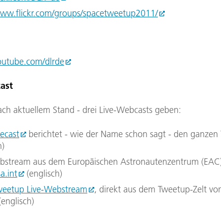
www.flickr.com/groups/spacetweetup2011/
utube.com/dlrde
ast
ach aktuellem Stand - drei Live-Webcasts geben:
vecast
berichtet - wie der Name schon sagt - den ganzen T
h)
bstream aus dem Europäischen Astronautenzentrum (EAC)
a.int
(englisch)
weetup Live-Webstream
, direkt aus dem Tweetup-Zelt vo
(englisch)