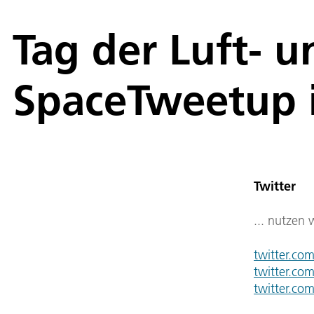
Tag der Luft- 
SpaceTweetup i
Twitter
... nutzen 
twitter.co
twitter.co
twitter.co