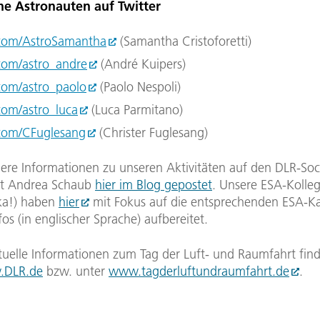
he Astronauten auf Twitter
.com/AstroSamantha
(Samantha Cristoforetti)
.com/astro_andre
(André Kuipers)
.com/astro_paolo
(Paolo Nespoli)
.com/astro_luca
(Luca Parmitano)
.com/CFuglesang
(Christer Fuglesang)
here Informationen zu unseren Aktivitäten auf den DLR-Soc
at Andrea Schaub
hier im Blog gepostet
. Unsere ESA-Kolle
ka!) haben
hier
mit Fokus auf die entsprechenden ESA-K
fos (in englischer Sprache) aufbereitet.
tuelle Informationen zum Tag der Luft- und Raumfahrt find
DLR.de
bzw. unter
www.tagderluftundraumfahrt.de
.