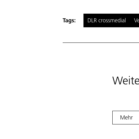
Tags:
DLR crossmedial
V
Weite
Mehr