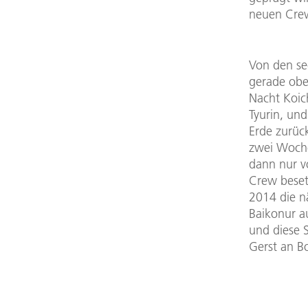
neuen Crew
Von den se
gerade obe
Nacht Koic
Tyurin, und
Erde zurüc
zwei Woche
dann nur v
Crew beset
2014 die n
Baikonur au
und diese 
Gerst an B