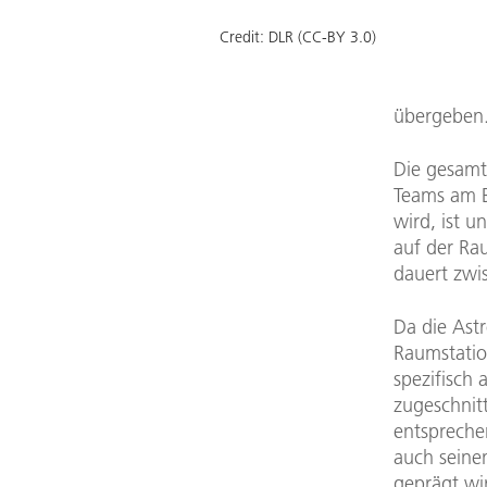
Credit:
DLR (CC-BY 3.0)
übergeben
Die gesamt
Teams am B
wird, ist u
auf der Ra
dauert zwi
Da die Astr
Raumstatio
spezifisch 
zugeschnit
entspreche
auch seine
geprägt wir