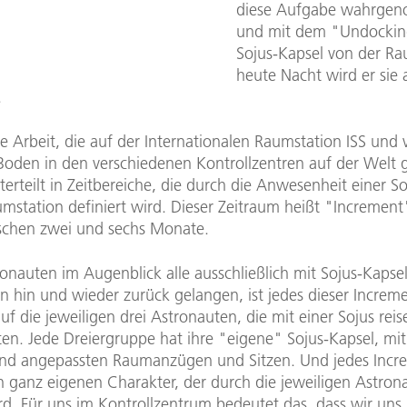
diese Aufgabe wahrge
und mit dem "Undockin
Sojus-Kapsel von der Ra
heute Nacht wird er sie
.
e Arbeit, die auf der Internationalen Raumstation ISS und
oden in den verschiedenen Kontrollzentren auf der Welt g
nterteilt in Zeitbereiche, die durch die Anwesenheit einer S
umstation definiert wird. Dieser Zeitraum heißt "Incremen
schen zwei und sechs Monate.
onauten im Augenblick alle ausschließlich mit Sojus-Kapse
n hin und wieder zurück gelangen, ist jedes dieser Increm
auf die jeweiligen drei Astronauten, die mit einer Sojus reis
ten. Jede Dreiergruppe hat ihre "eigene" Sojus-Kapsel, mit
nd angepassten Raumanzügen und Sitzen. Und jedes Incr
n ganz eigenen Charakter, der durch die jeweiligen Astron
d. Für uns im Kontrollzentrum bedeutet das, dass wir uns 