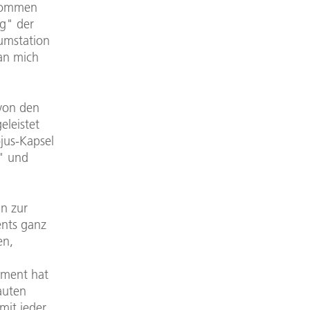
nommen
g" der
umstation
 an mich
 von den
eleistet
ojus-Kapsel
t" und
ln zur
ents ganz
en,
ement hat
auten
mit jeder