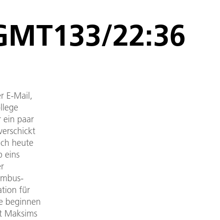
 GMT133/22:36
er E-Mail,
llege
 ein paar
erschickt
mich heute
 eins
er
lumbus-
tion für
te beginnen
at Maksims