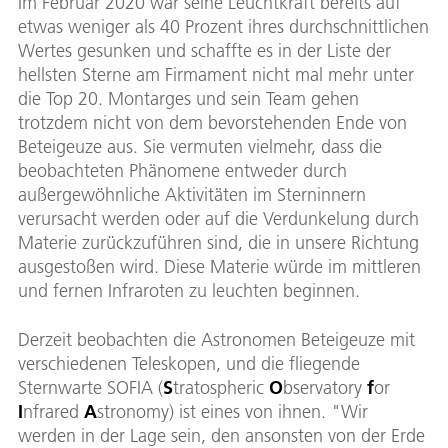
Im Februar 2020 war seine Leuchtkraft bereits auf
etwas weniger als 40 Prozent ihres durchschnittlichen
Wertes gesunken und schaffte es in der Liste der
hellsten Sterne am Firmament nicht mal mehr unter
die Top 20. Montarges und sein Team gehen
trotzdem nicht von dem bevorstehenden Ende von
Beteigeuze aus. Sie vermuten vielmehr, dass die
beobachteten Phänomene entweder durch
außergewöhnliche Aktivitäten im Sterninnern
verursacht werden oder auf die Verdunkelung durch
Materie zurückzuführen sind, die in unsere Richtung
ausgestoßen wird. Diese Materie würde im mittleren
und fernen Infraroten zu leuchten beginnen.
Derzeit beobachten die Astronomen Beteigeuze mit
verschiedenen Teleskopen, und die fliegende
Sternwarte SOFIA (
S
tratospheric
O
bservatory
f
or
I
nfrared
A
stronomy) ist eines von ihnen. "Wir
werden in der Lage sein, den ansonsten von der Erde