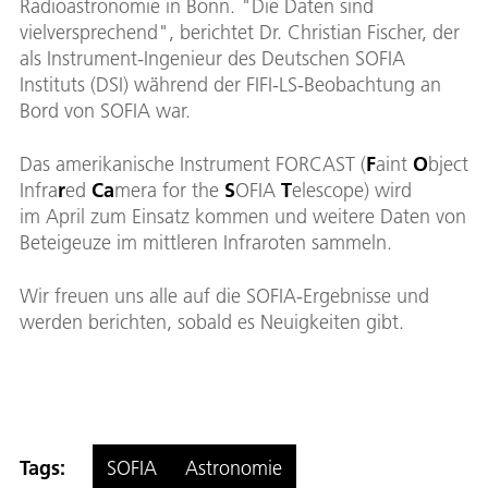
Radioastronomie in Bonn. "Die Daten sind
vielversprechend", berichtet Dr. Christian Fischer, der
als Instrument-Ingenieur des Deutschen SOFIA
Instituts (DSI) während der FIFI-LS-Beobachtung an
Bord von SOFIA war.
Das amerikanische Instrument FORCAST (
F
aint
O
bject
Infra
r
ed
Ca
mera for the
S
OFIA
T
elescope) wird
im April zum Einsatz kommen und weitere Daten von
Beteigeuze im mittleren Infraroten sammeln.
Wir freuen uns alle auf die SOFIA-Ergebnisse und
werden berichten, sobald es Neuigkeiten gibt.
Tags:
SOFIA
Astronomie