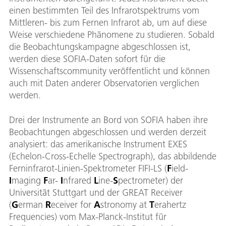
einen bestimmten Teil des Infrarotspektrums vom
Mittleren- bis zum Fernen Infrarot ab, um auf diese
Weise verschiedene Phänomene zu studieren. Sobald
die Beobachtungskampagne abgeschlossen ist,
werden diese SOFIA-Daten sofort für die
Wissenschaftscommunity veröffentlicht und können
auch mit Daten anderer Observatorien verglichen
werden.
Drei der Instrumente an Bord von SOFIA haben ihre
Beobachtungen abgeschlossen und werden derzeit
analysiert: das amerikanische Instrument EXES
(Echelon-Cross-Echelle Spectrograph), das abbildende
Ferninfrarot-Linien-Spektrometer FIFI-LS (
F
ield-
I
maging
F
ar-
I
nfrared
L
ine-
S
pectrometer) der
Universität Stuttgart und der GREAT Receiver
(
G
erman
R
eceiver for
A
stronomy at
T
erahertz
Frequencies) vom Max-Planck-Institut für