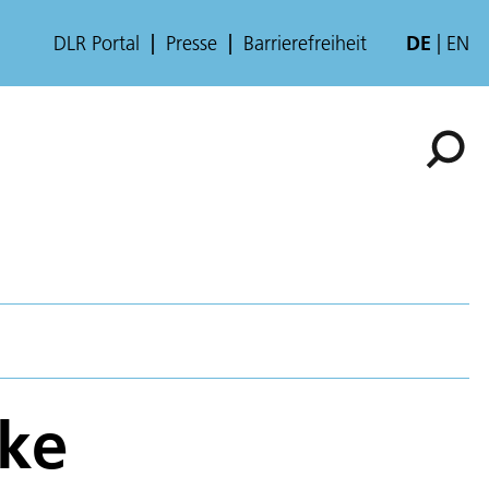
DLR Portal
Presse
Barrierefreiheit
DE
EN
rke