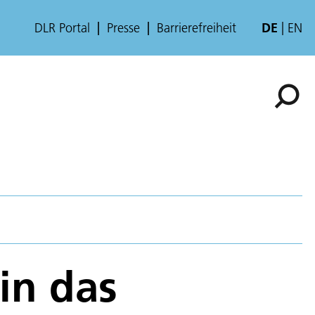
DLR Portal
Presse
Barrierefreiheit
DE
EN
 in das