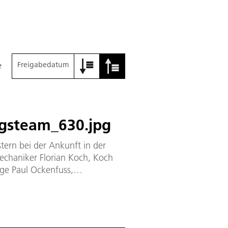
Freigabedatum
e
gsteam_630.jpg
tern bei der Ankunft in der
Mechaniker Florian Koch, Koch
ge Paul Ockenfuss,
renz Marten. Vordere Reihe von
rt, IT- und Funkspezialistin
grarwissenschaftlerin und