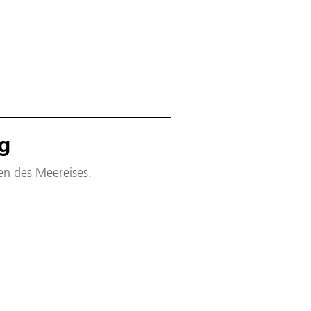
pg
en des Meereises.