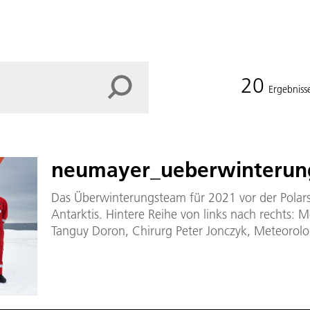
20
Ergebniss
neumayer_ueberwinterun
Das Überwinterungsteam für 2021 vor der Polars
Antarktis. Hintere Reihe von links nach rechts: 
Tanguy Doron, Chirurg Peter Jonczyk, Meteorolo
Elektrotechniker Markus Baden, Geophysiker Lo
links nach rechts: Atmosphärenchemikerin Linda O
Theresa Thoma, Geophysiker Timo Dornhoefer, A
Astrobotanikerin Jess Bunchek.