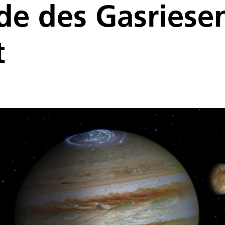
e des Gasriesen
t