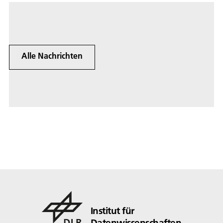
genannt. Das DLR entwickelt
Softwareprototypen für die
Anomaliedetektion.
Alle Nachrichten
Institut für
Datenwissenschaften