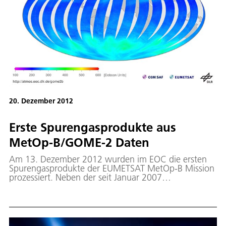
20. Dezember 2012
Erste Spurengasprodukte aus
MetOp-B/GOME-2 Daten
Am 13. Dezember 2012 wurden im EOC die ersten
Spurengasprodukte der EUMETSAT MetOp-B Mission
prozessiert. Neben der seit Januar 2007
operationellen Mission MetOp-A empfängt und
verarbeitet das EOC nun auch GOME-2-Daten des
EUMETSAT-Satelliten MetOp-B, der am 17.9.2012
erfolgreich gestartet wurde.