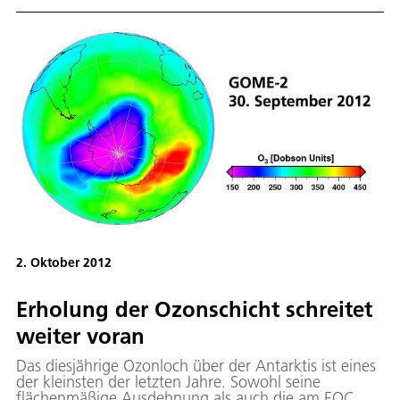
Precursor" ist Teil des Europäischen GMES-
Programmes zur Minimierung der Datenlücken
zwischen ENVISAT und Sentinel-5.
2. Oktober 2012
Erholung der Ozonschicht schreitet
weiter voran
Das diesjährige Ozonloch über der Antarktis ist eines
der kleinsten der letzten Jahre. Sowohl seine
flächenmäßige Ausdehnung als auch die am EOC