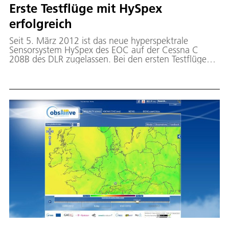
Erste Testflüge mit HySpex
erfolgreich
Seit 5. März 2012 ist das neue hyperspektrale
Sensorsystem HySpex des EOC auf der Cessna C
208B des DLR zugelassen. Bei den ersten Testflügen
an den darauf folgenden Tagen wurden DLR-
Mitarbeiter durch den Hersteller NEO (Norsk Elektro
Optikk) in den Betrieb der Sensoren eingewiesen.
Dank des guten Wetters an einem der Tage konnten
hyperspektrale Bilddaten mit den unterschiedlichsten
Sensoreinstellungen über dem DLR-Kalibrierfeld in
Kaufbeuren aufgenommen werden. Momentan läuft
die Auswertung der Daten. Der erste Eindruck
begeistert alle Beteiligten.