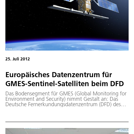
25. Juli 2012
Europäisches Datenzentrum für
GMES-Sentinel-Satelliten beim DFD
Das Bodensegment für GMES (Global Monitoring for
Environment and Security) nimmt Gestalt an: Das
Deutsche Fernerkundungsdatenzentrum (DFD) des
Deutschen Zentrums für Luft- und Raumfahrt (DLR) in
Oberpfaffenhofen wird europäisches Datenzentrum
für die GMES-Satelliten Sentinel-1 und Sentinel-3.