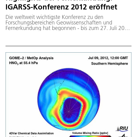
IGARSS-Konferenz 2012 eröffnet
Die weltweit wichtigste Konferenz zu den
Forschungsbereichen Geowissenschaften und
Fernerkundung hat begonnen - bis zum 27. Juli 2012
sind im Internationalen Kongresszentrum München
rund 2400 Experten aus mehr als 70 Ländern zu
Gast. Im Mittelpunkt der IGARSS 2012 (International
Geoscience and Remote Sensing Symposium) stehen
neue Technologien und Anwendungen, integrierte
Erdbeobachtungssysteme, Methoden zur
Satellitenbildverarbeitung und Informationsextraktion
sowie laufende und zukünftige Satellitenmissionen.