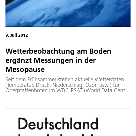
9. Juli 2012
Wetterbeobachtung am Boden
ergänzt Messungen in der
Mesopause
Seit dem Frühsommer stehen aktuelle Wetterdaten
(Temperatur, Druck, Niederschlag, Ozon usw.) für
Oberpfaffenhofen im WDC-RSAT (World Data Center
for Remote Sensing of the Atmosphere) allen
interessierten Nutzern frei zur Verfügung. Sie werden
alle fünf Minuten aktualisiert und sind entsprechend
visualisiert unter der Rubrik „Local Weather
Oberpfaffenhofen“ zu finden.