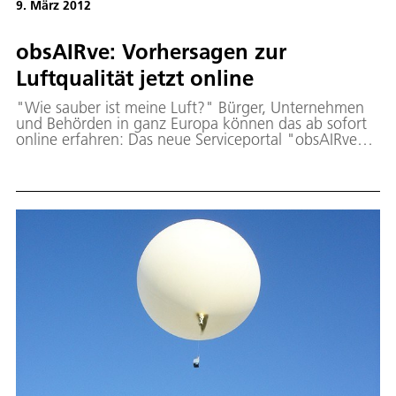
9. März 2012
obsAIRve: Vorhersagen zur
Luftqualität jetzt online
"Wie sauber ist meine Luft?" Bürger, Unternehmen
und Behörden in ganz Europa können das ab sofort
online erfahren: Das neue Serviceportal "obsAIRve"
stellt laufend Dreitages-Prognosen sowie aktuelle
Beobachtungen der Luftqualität für Orte und
Regionen in Europa zur Verfügung. Sämtliche
Informationen werden klar und leicht verständlich
präsentiert. Smartphone-Besitzer können diese
Informationen auch über eine App beziehen.