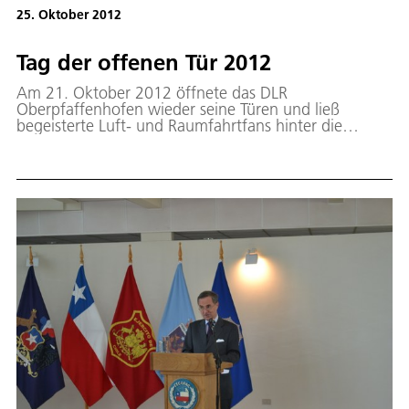
25. Oktober 2012
Tag der offenen Tür 2012
Am 21. Oktober 2012 öffnete das DLR
Oberpfaffenhofen wieder seine Türen und ließ
begeisterte Luft- und Raumfahrtfans hinter die
Kulissen blicken. 12000 Besucher informierten sich
über aktuelle Forschungsarbeiten unter dem Motto
"Die Erde im Blick". Im EOC konnten die Besucher
virtuell und dreidimensional den K2 besteigen oder
sich über den fliegenden Wildretter informieren und
selbst zum Pilot werden. Die Besucher konnten
erfahren, wie Satelliten aus dem All den Menschen
am Boden helfen z.B. vor Tsunamis oder schlechter
Luftqualität warnen und das Management von
knappen Umweltressourcen ermöglichen. Auch das
Nationale Fernerkundungs-datenarchiv des EOC
erfreute sich regen Interesses.