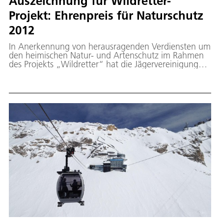
Auszeichnung für Wildretter-
Projekt: Ehrenpreis für Naturschutz
2012
In Anerkennung von herausragenden Verdiensten um
den heimischen Natur- und Artenschutz im Rahmen
des Projekts „Wildretter“ hat die Jägervereinigung
Oberhessen e.V. dem Projektteam den „Ehrenpreis
für Naturschutz 2012“ verliehen. Neben dem Institut
für Methodik der Fernerkundung (IMF), das die
wissenschaftliche Leitung des BMBF-geförderten
Projekts Wildretter (2008-2011) inne hatte, werden
damit auch die Partner CLAAS Saulgau GmbH
(Projektkoordination), ISA Industrieelektronik GmbH
sowie die Arbeitsgruppen im Fachgebiet
Höchstfrequenztechnik (TU München) und im Institut
für Agrartechnik (Uni Hohenheim) geehrt.