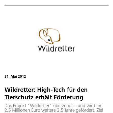
Auf fünf Jahre ausgelegt, hat der Erdtrabant seine
Soll-Lebenszeit jetzt erfüllt – doch sein
hervorragender Zustand läßt weitere erfolgreiche
Betriebsjahre erwarten.
31. Mai 2012
Wildretter: High-Tech für den
Tierschutz erhält Förderung
Das Projekt "Wildretter" überzeugt – und wird mit
2,5 Millionen Euro weitere 3,5 Jahre gefördert. Ziel