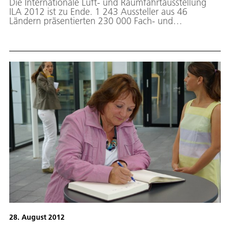
Die Internationale Luft- und Raumfahrtausstellung
ILA 2012 ist zu Ende. 1 243 Aussteller aus 46
Ländern präsentierten 230 000 Fach- und
Privatbesucher ihre Produkte und Leistungen. Auch
das EOC war vertreten. Im Space Pavillion ließ sich
die Bundeskanzlerin an den Exponaten des EOC über
die Mission TanDEM-X informieren.
28. August 2012