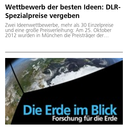
Wettbewerb der besten Ideen: DLR-
Spezialpreise vergeben
Zwei Ideenwettbewerbe, mehr als 30 Einzelpreise
und eine große Preisverleihung: Am 25. Oktober
2012 wurden in München die Preisträger der
European Satellite Navigation Competition (ESNC)
und GMES Masters gekürt. Das Deutsche Zentrum
für Luft- und Raumfahrt (DLR) beteiligte sich, wie in
den Jahren zuvor, mit jeweils einem Spezialpreis in
beiden Wettbewerben.