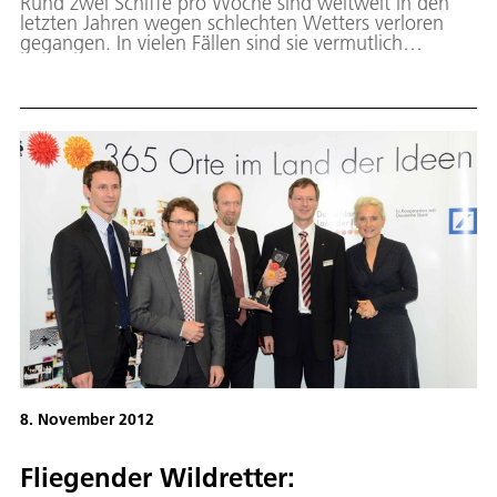
Rund zwei Schiffe pro Woche sind weltweit in den
letzten Jahren wegen schlechten Wetters verloren
gegangen. In vielen Fällen sind sie vermutlich
"Monsterwellen" zum Opfer gefallen. Dies sind
einzelne Wellen von außergewöhnlicher Höhe oder
abnormaler Form, denen die Konstruktion der Schiffe
kaum etwas entgegenzusetzen haben. Die Existenz
der Monsterwellen wurde lange Zeit bezweifelt.
Allerdings zeigen die neuesten Fernerkundungsdaten
und kontinuierlichen Beobachtungen an Offshore-
Plattformen viele Fälle von solchen extremen
Ereignissen auf offener See. Forschungsarbeiten am
Earth Observation Center des DLR helfen, das
Phänomen besser zu verstehen.
8. November 2012
Fliegender Wildretter: