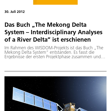
30. Juli 2012
Das Buch „The Mekong Delta
System – Interdisciplinary Analyses
of a River Delta” ist erschienen
Im Rahmen des WISDOM-Projekts ist das Buch „The
Mekong Delta System“ entstanden. Es fasst die
Ergebnisse der ersten Projektphase zusammen und
beinhaltet Beiträge internationaler Experten aus
unterschiedlichen wissenschaftlichen Disziplinen, die
die Wasser spezifischen Eigenschaften des Mekong
Delta in Vietnam, sowie die damit verbunden
Herausforderungen analysieren. Das Mekong Delta
gehört einer Region an, die in Bezug auf Umwelt-
und Klimaveränderungen, insbesondere dem
Meeresspiegelanstieg, großen Herausforderungen
gegenüber steht.