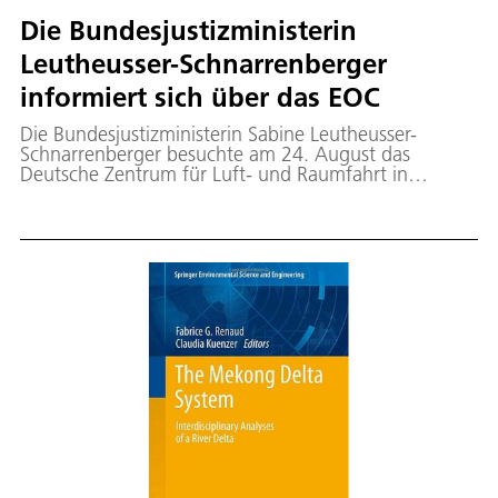
Die Bundesjustizministerin
Leutheusser-Schnarrenberger
informiert sich über das EOC
Die Bundesjustizministerin Sabine Leutheusser-
Schnarrenberger besuchte am 24. August das
Deutsche Zentrum für Luft- und Raumfahrt in
Oberpfaffenhofen. Bei ihrem Rundgang durch das
Service Lab des EOC erläuterte der Direktor des DFD
Prof. Stefan Dech die Möglichkeiten der
satellitengestützten Erdbeobachtung. Besonderes
Interesse bei der Ministerin fanden die Komponenten
und die Wirkungsweise des deutsch-indonesischen
Tsunami Frühwarnsystems GITEWS sowie die
Aktivierungen des ZKI im Bereich der zivilen
Sicherheit und Notfallkartierung. Sie zeigte sich
beeindruckt von der professionellen Umsetzung von
Forschungsergebnissen in konkrete Anwendungen
und der operationellen Unterstützung von
Kriseneinsatzkräften durch das ZKI.