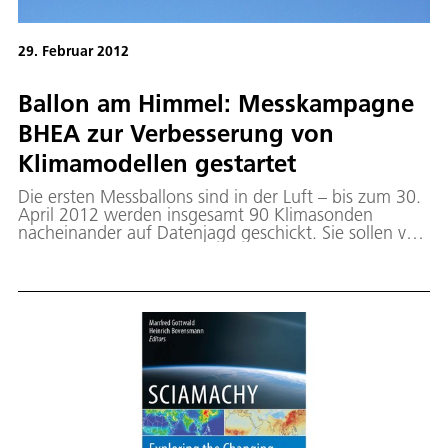
29. Februar 2012
Ballon am Himmel: Messkampagne
BHEA zur Verbesserung von
Klimamodellen gestartet
Die ersten Messballons sind in der Luft – bis zum 30.
April 2012 werden insgesamt 90 Klimasonden
nacheinander auf Datenjagd geschickt. Sie sollen von
Oberpfaffenhofen aus Windgeschwindigkeiten und
Temperaturen erfassen, besonders im Höhenbereich
von 12 bis 30 Kilometer. Die Messkampagne des
Deutschen Zentrums für Luft- und Raumfahrt (DLR)
wird in Kooperation mit der
Umweltforschungsstation Schneefernerhaus
durchgeführt und vom Bayerischen Staatsministerium
für Umwelt und Gesundheit gefördert. Das Projekt-
Team von BHEA untersucht die Bedeutung von
Hochgebirgszügen für den Energietransport in der
Atmosphäre.