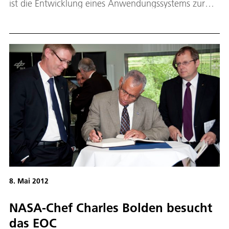
ist die Entwicklung eines Anwendungssystems zur
Kitzrettung beim Mähen landwirtschaftlicher Flächen.
Unter der Führung der ISA Industrieelektronik GmbH
arbeitet das Deutsche Zentrum für Luft- und
Raumfahrt mit den Partnern
Landtechnikunternehmen CLAAS und Technische
Universität München zusammen. Das Verbundprojekt
wird durch den Landesjagdverband Bayern
unterstützt, die Projektabwicklung von der ZENTEC
GmbH übernommen. Am 31. Mai 2012 wurden die
einzelnen Fördermittelbescheide durch Ilse Aigner,
Bundesministerin für Ernährung, Landwirtschaft und
Verbraucherschutz überreicht.
8. Mai 2012
NASA-Chef Charles Bolden besucht
das EOC