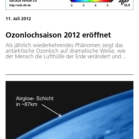
11. Juli 2012
Ozonlochsaison 2012 eröffnet
Als jährlich wiederkehrendes Phänomen zeigt das
antarktische Ozonloch auf dramatische Weise, wie
der Mensch die Lufthülle der Erde verändert und
damit das Leben auf der Oberfläche bedroht. In etwa
20 bis 30 km Höhe befindet sich die sog.
Ozonschicht. Sie bildet einen natürlichen
Schutzschirm gegen die gefährliche UV-Strahlung des
Sonnenlichts.