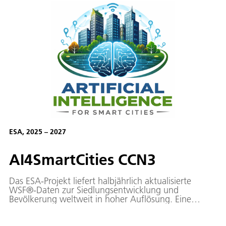
Infrastrukturen auf und trägt damit bedeutend zur
Handlungsfähigkeit relevanter Akteure im Krisenfall
bei.
ESA, 2025 – 2027
AI4SmartCities CCN3
Das ESA-Projekt liefert halbjährlich aktualisierte
WSF®-Daten zur Siedlungsentwicklung und
Bevölkerung weltweit in hoher Auflösung. Eine
interaktive Web-Geo-Plattform bietet Indikatoren,
Risiko-/Expositionsanalysen und Downloads für