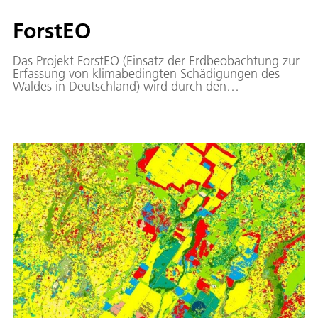
ForstEO
Das Projekt ForstEO (Einsatz der Erdbeobachtung zur
Erfassung von klimabedingten Schädigungen des
Waldes in Deutschland) wird durch den
Waldklimafonds gefördert. Ziel des Vorhabens ist es,
qualitativ geprüfte und robuste Informationsprodukte
mit Werkzeugen der Fernerkundung abzuleiten und
bereitzustellen, um die Weiterentwicklung aktueller
nationaler Waldmonitoring-Systeme zu unterstützen.