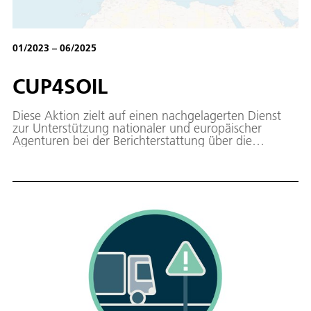
01/2023 – 06/2025
CUP4SOIL
Diese Aktion zielt auf einen nachgelagerten Dienst
zur Unterstützung nationaler und europäischer
Agenturen bei der Berichterstattung über die
Gesundheit/Qualität des Bodens ab und trägt somit
zur Überwachung der Bodenverschlechterung (LDN)
und zur Berichterstattung über das Ziel für
nachhaltige Entwicklung (SDG 15.3.1) bei. Darüber
hinaus untermauert es das präoperative
Bodenüberwachungssystem, das derzeit im Rahmen
von ESA WorldSoils entwickelt wird, wo das DLR für
alle fernerkundungsbasierten Daten verantwortlich
ist. Die Nutzung von Synergien zwischen dieser
Aktion und dem ESA WorldSoils-Projekt wird die
Aktivitäten straffen und die Akzeptanz bei den
Nutzern erhöhen.