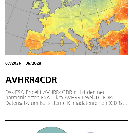
07/2026 – 06/2028
AVHRR4CDR
Das ESA-Projekt AVHRR4CDR nutzt den neu
harmonisierten ESA 1 km AVHRR Level-1C FDR-
Datensatz, um konsistente Klimadatenreihen (CDRs)
für die Zeit vor 2000 zu entwickeln. Ziel ist die
Erweiterung der CCI-Klimadatenreihen um den
gesamten prä-Metop-Zeitraum (1978–2007).