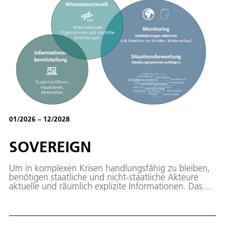
01/2026 – 12/2028
SOVEREIGN
Um in komplexen Krisen handlungsfähig zu bleiben,
benötigen staatliche und nicht-staatliche Akteure
aktuelle und räumlich explizite Informationen. Das
DLR-intern geförderte Projekt SOVEREIGN baut auf
die Expertise des DLR in der Erdbeobachtung, aber
auch der Erfahrung in der Auswertung weiterer
Datenquellen sowie dem Schutz kritischer