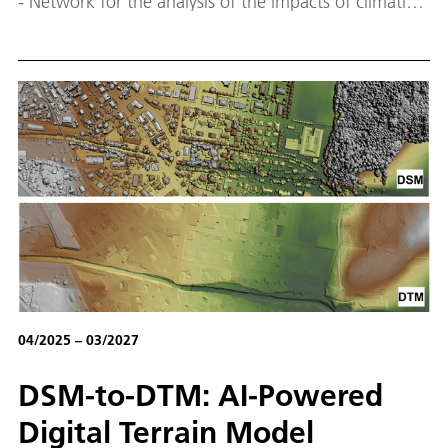
- Network for the analysis of the impacts of climatic
extreme events in Eastern Europe) wird ein
Kooperationsnetzwerk aufgebaut, um die
langfristigen Auswirkungen von klimatischen
Extremereignissen (wie Dürren, Starkregenereignisse
etc.) auf gemeinsam zu definierende Regionen in
Osteuropa zu untersuchen.
04/2025 – 03/2027
DSM-to-DTM: AI-Powered
Digital Terrain Model