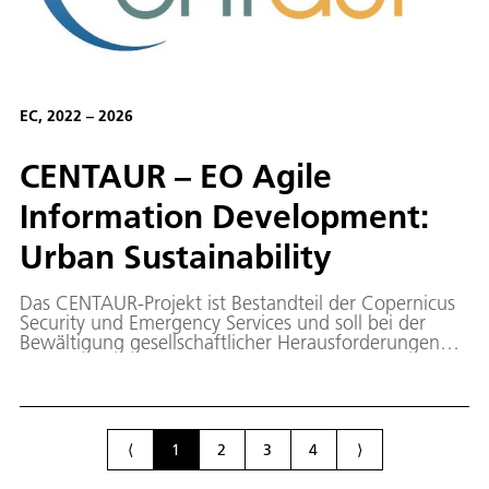
EC, 2022 – 2026
CENTAUR – EO Agile
Information Development:
Urban Sustainability
Das CENTAUR-Projekt ist Bestandteil der Copernicus
Security und Emergency Services und soll bei der
Bewältigung gesellschaftlicher Herausforderungen
helfen, die sich aus dem Klimawandel ergeben.
⟨
1
2
3
4
⟩