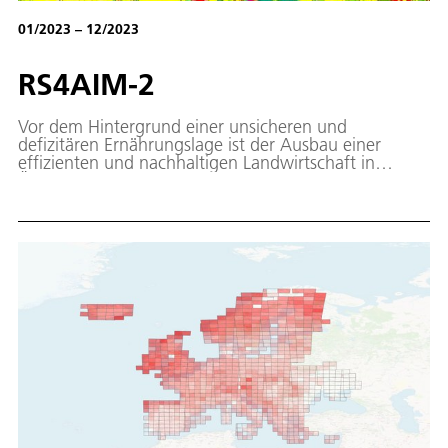
01/2023 – 12/2023
RS4AIM-2
Vor dem Hintergrund einer unsicheren und
defizitären Ernährungslage ist der Ausbau einer
effizienten und nachhaltigen Landwirtschaft in
Äthiopien von großer Bedeutung. Im Projekt RS4AIM-
2 (Remote Sensing for large-scale Agricultural
Investment Monitoring in Ethiopia 2) wird die
Zusammenarbeit mit der Deutschen Gesellschaft für
Internationale Zusammenarbeit (GIZ) zum Monitoring
der Landnutzung in Äthiopien fortgesetzt.