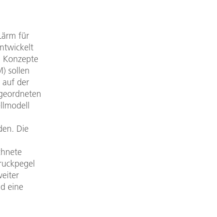
Lärm für
ntwickelt
. Konzepte
) sollen
 auf der
rgeordneten
llmodell
den. Die
chnete
ruckpegel
eiter
nd eine