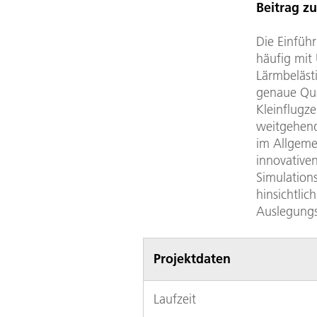
Beitrag zu
Die Einfüh
häufig mit 
Lärmbeläst
genaue Qua
Kleinflugz
weitgehend
im Allgeme
innovative
Simulation
hinsichtli
Auslegungs
Projektdaten
Laufzeit