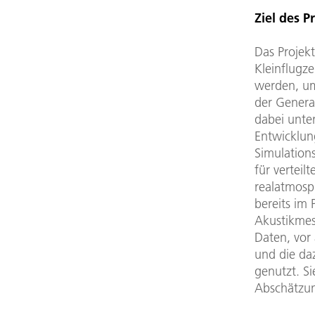
Ziel des P
Das Projek
Kleinflugze
werden, um
der Genera
dabei unte
Entwicklun
Simulations
für verteil
realatmosp
bereits im
Akustikmes
Daten, vor
und die da
genutzt. Si
Abschätzun