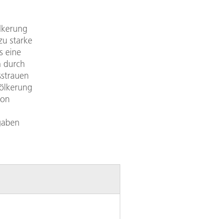
ölkerung
zu starke
s eine
n durch
sstrauen
ölkerung
von
rgaben