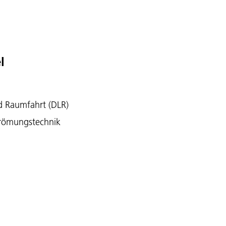
l
d Raumfahrt (DLR)
trömungstechnik