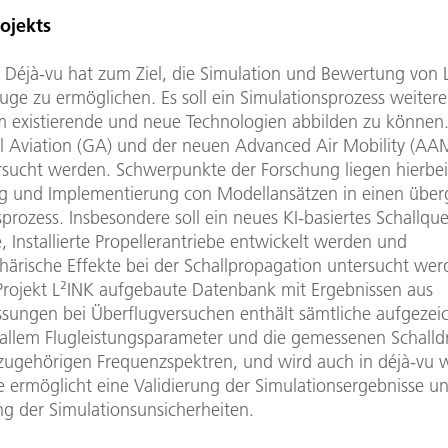
rojekts
t Déjà-vu hat zum Ziel, die Simulation und Bewertung von 
uge zu ermöglichen. Es soll ein Simulationsprozess weitere
 existierende und neue Technologien abbilden zu können
l Aviation (GA) und der neuen Advanced Air Mobility (AAM
rsucht werden. Schwerpunkte der Forschung liegen hierbei
g und Implementierung con Modellansätzen in einen übe
prozess. Insbesondere soll ein neues KI-basiertes Schallque
te, Installierte Propellerantriebe entwickelt werden und
härische Effekte bei der Schallpropagation untersucht wer
 Projekt L²INK aufgebaute Datenbank mit Ergebnissen aus
sungen bei Überflugversuchen enthält sämtliche aufgezei
 allem Flugleistungsparameter und die gemessenen Schalld
zugehörigen Frequenzspektren, und wird auch in déjà-vu w
e ermöglicht eine Validierung der Simulationsergebnisse u
g der Simulationsunsicherheiten.