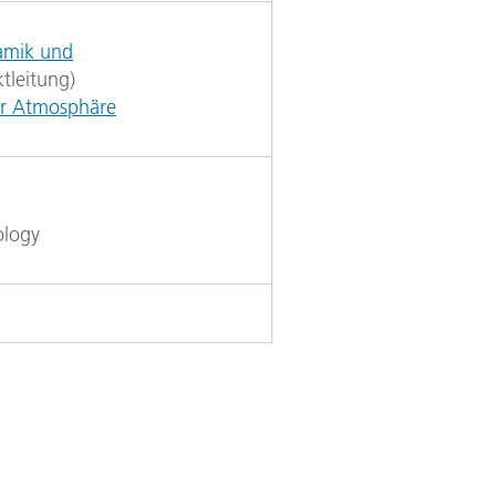
namik und
tleitung)
der Atmosphäre
ology