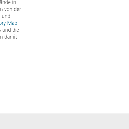
ände in
en von der
W und
ory Map
s und die
en damit