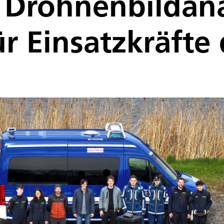
 Drohnenbildana
ür Einsatzkräft