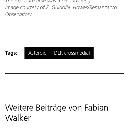
The exposure time was 5 seconds long.
Image courtesy of E. Guido/N. Howes/Remanzacco
Observatory
Tags:
Asteroid
DLR crossmedial
Weitere Beiträge von
Fabian
Walker