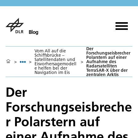
Blog
Der
Vom All auf die
Forschungseisbrecher
Schiffsbrücke –
Polarstern auf einer
Satellitendaten und
>
>
>
Aufnahme des
Eisvorhersagemodell
Radarsatelliten
e helfen bei der
TerraSAR-X über der
Navigation im Eis
zentralen Arktis
Der
Forschungseisbreche
r Polarstern auf
einer Aufnahme des