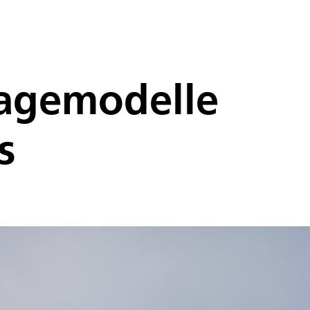
sagemodelle
s