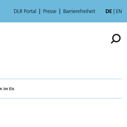
DLR Portal
Presse
Barrierefreiheit
DE
EN
n im Eis