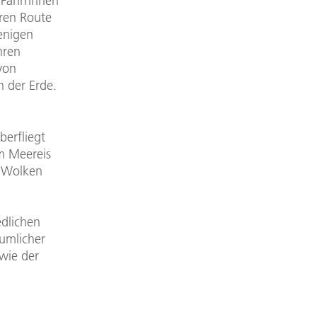
 Fahrrinnen
eren Route
enigen
hren
 von
 der Erde.
berfliegt
m Meereis
h Wolken
edlichen
umlicher
wie der