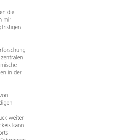
ren die
n mir
fristigen
arforschung
 zentralen
emische
en in der
 von
ndigen
ck weiter
ackeis kann
orts