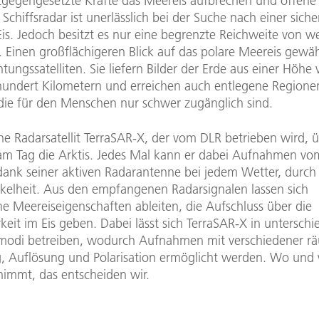
gegengesetzte Kräfte das Meereis aufbrechen und offene
 Schiffsradar ist unerlässlich bei der Suche nach einer sich
Eis. Jedoch besitzt es nur eine begrenzte Reichweite von w
. Einen großflächigeren Blick auf das polare Meereis gewä
ungssatelliten. Sie liefern Bilder der Erde aus einer Höhe
undert Kilometern und erreichen auch entlegene Regionen
die für den Menschen nur schwer zugänglich sind.
e Radarsatellit TerraSAR-X, der vom DLR betrieben wird, ü
m Tag die Arktis. Jedes Mal kann er dabei Aufnahmen vo
ank seiner aktiven Radarantenne bei jedem Wetter, durc
kelheit. Aus den empfangenen Radarsignalen lassen sich
ne Meereiseigenschaften ableiten, die Aufschluss über die
keit im Eis geben. Dabei lässt sich TerraSAR-X in unterschi
di betreiben, wodurch Aufnahmen mit verschiedener rä
 Auflösung und Polarisation ermöglicht werden. Wo und 
fnimmt, das entscheiden wir.