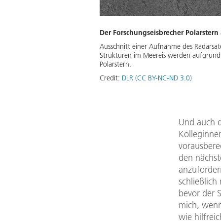
Der Forschungseisbrecher Polarstern 
Ausschnitt einer Aufnahme des Radarsate
Strukturen im Meereis werden aufgrund u
Polarstern.
Credit:
DLR (CC BY-NC-ND 3.0)
Und auch da
Kolleginne
vorausbere
den nächst
anzuforder
schließlic
bevor der S
mich, wenn
wie hilfrei