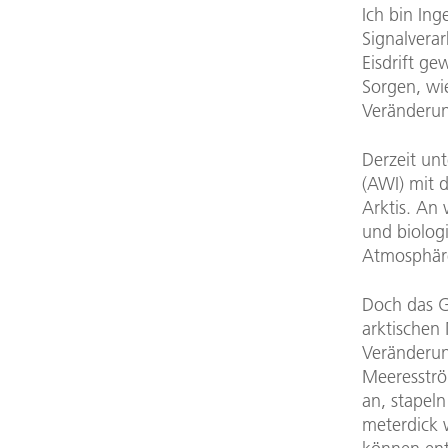
Ich bin Ing
Signalverar
Eisdrift g
Sorgen, wie
Veränderung
Derzeit un
(AWI) mit d
Arktis. An
und biolog
Atmosphär
Doch das Ge
arktischen
Veränderun
Meeresströ
an, stapeln
meterdick 