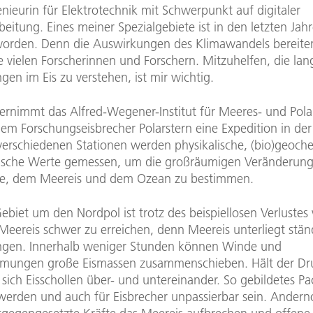
enieurin für Elektrotechnik mit Schwerpunkt auf digitaler
beitung. Eines meiner Spezialgebiete ist in den letzten Jah
eworden. Denn die Auswirkungen des Klimawandels bereite
 vielen Forscherinnen und Forschern. Mitzuhelfen, die lang
en im Eis zu verstehen, ist mir wichtig.
ternimmt das Alfred-Wegener-Institut für Meeres- und Pol
em Forschungseisbrecher Polarstern eine Expedition in der
 verschiedenen Stationen werden physikalische, (bio)geoch
ische Werte gemessen, um die großräumigen Veränderung
e, dem Meereis und dem Ozean zu bestimmen.
biet um den Nordpol ist trotz des beispiellosen Verlustes
 Meereis schwer zu erreichen, denn Meereis unterliegt stä
gen. Innerhalb weniger Stunden können Winde und
mungen große Eismassen zusammenschieben. Hält der Dru
 sich Eisschollen über- und untereinander. So gebildetes P
werden und auch für Eisbrecher unpassierbar sein. Andern