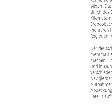
können ent
bilden. Das
durch das 
Kilometern
Erdbeobacht
mehreren h
Regionen, 
Der deutsch
mehrmals a
machen – d
und in Dun
verschiede
Navigierbar
Aufnahmemo
Abdeckung,
Satellit au