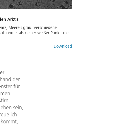
len Arktis
warz, Meereis grau. Verschiedene
ufnahme, als kleiner weißer Punkt: die
Download
er
nhand der
nster für
ahmen
tirn,
eben sein,
reue ich
e kommt,