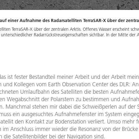
auf einer Aufnahme des Radarsatelliten TerraSAR-X über der zentra
lliten TerraSAR-X über der zentralen Arktis. Offenes Wasser erscheint sch
nterschiedlicher Radarrückstreueigenschaften sichtbar. In der Mitte der A
s ist fester Bestandteil meiner Arbeit und der Arbeit mein
n und Kollegen vom Earth Observation Center des DLR: A
chneten Umlaufbahn des Satelliten die besten Aufnahmefe
en Wegabschnitt der Polarstern zu bestimmen und Aufn
n. Manchmal stehen mir dabei die Schweißperlen auf der S
h muss ein ausgesuchtes Aufnahmefenster im System eingeg
atellit den Kontakt zur Bodenstation verliert. Umso mehr f
 im Anschluss immer wieder die Resonanz von der Brück
ch die Satellitenbilder bei der Navigation sind.