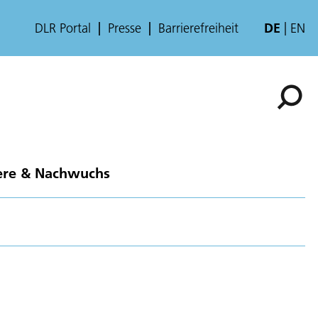
DLR Portal
Presse
Barrierefreiheit
DE
EN
ere & Nachwuchs