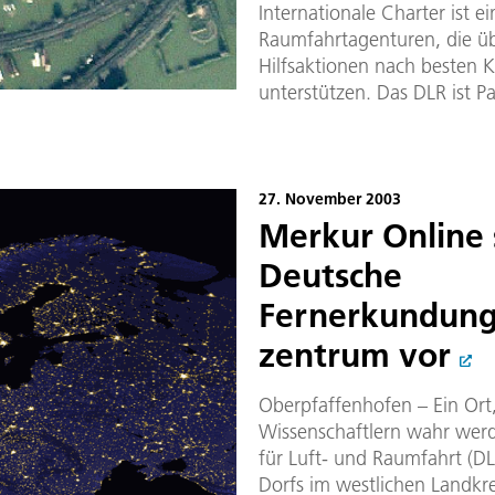
Internationale Charter ist e
Raumfahrtagenturen, die ü
Hilfsaktionen nach besten K
unterstützen. Das DLR ist Pa
27. November 2003
Merkur Online 
Deutsche
Fernerkundung
zentrum vor
Oberpfaffenhofen – Ein Or
Wissenschaftlern wahr werd
für Luft- und Raumfahrt (DL
Dorfs im westlichen Landkrei