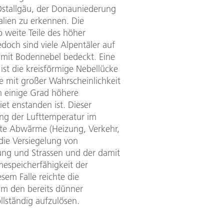
stallgäu, der Donauniederung
alien zu erkennen. Die
o weite Teile des höher
doch sind viele Alpentäler auf
s mit Bodennebel bedeckt. Eine
ist die kreisförmige Nebellücke
e mit großer Wahrscheinlichkeit
m einige Grad höhere
et enstanden ist. Dieser
ng der Lufttemperatur im
rte Abwärme (Heizung, Verkehr,
 die Versiegelung von
ng und Strassen und der damit
speicherfähigkeit der
esem Falle reichte die
um den bereits dünner
llständig aufzulösen.