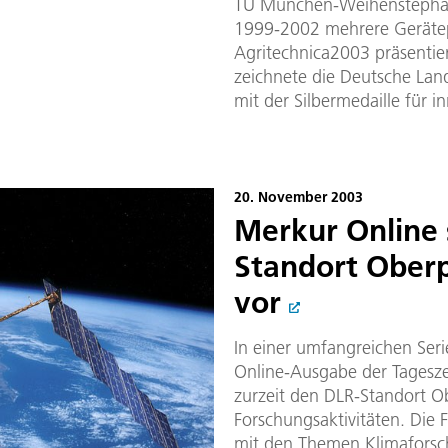
TU München-Weihenstephan/
1999-2002 mehrere Gerätep
Agritechnica2003 präsentie
zeichnete die Deutsche Land
mit der Silbermedaille für i
20. November 2003
Merkur Online s
Standort Ober
vor
In einer umfangreichen Seri
Online-Ausgabe der Tagesz
zurzeit den DLR-Standort O
Forschungsaktivitäten. Die 
mit den Themen Klimaforsch