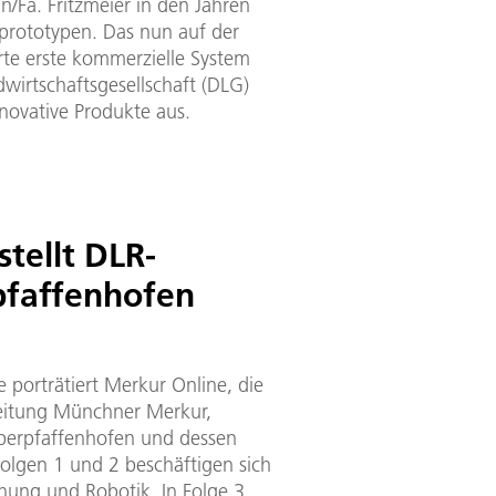
Fa. Fritzmeier in den Jahren
rototypen. Das nun auf der
rte erste kommerzielle System
wirtschaftsgesellschaft (DLG)
nnovative Produkte aus.
tellt DLR-
pfaffenhofen
e porträtiert Merkur Online, die
eitung Münchner Merkur,
berpfaffenhofen und dessen
Folgen 1 und 2 beschäftigen sich
ung und Robotik. In Folge 3