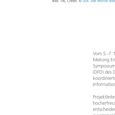
Bild:
1
/
6
,
Credit:
© DLR. Alle Rechte vor
Vom 5.-7. M
Mekong Env
Symposium
(DFD) des
koordinier
Informatio
Projektleit
hocherfreut
entscheide