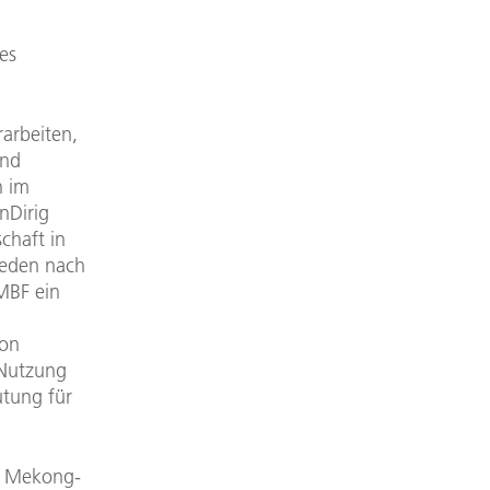
es
rarbeiten,
und
n im
nDirig
chaft in
ieden nach
MBF ein
von
 Nutzung
utung für
as Mekong-