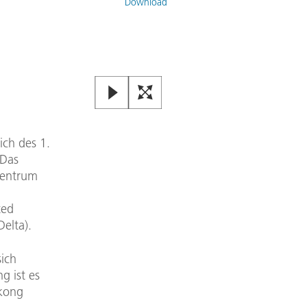
Download
ich des 1.
 Das
zentrum
ted
elta).
sich
g ist es
ekong