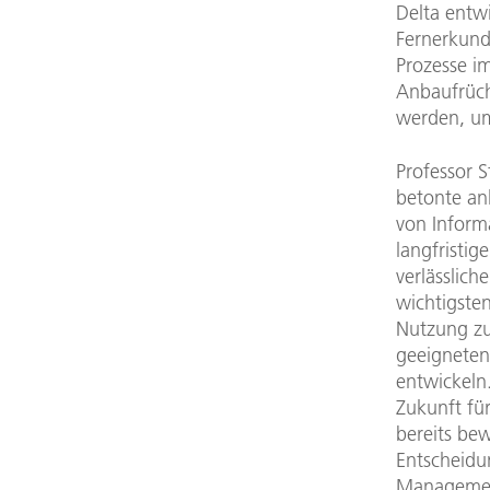
Delta entwi
Fernerkund
Prozesse im
Anbaufrüch
werden, u
Professor 
betonte anl
von Inform
langfristig
verlässlich
wichtigste
Nutzung zu
geeigneten
entwickeln.
Zukunft fü
bereits be
Entscheidu
Management