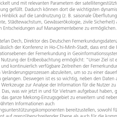
ckelt und mit relevanten Parametern der satellitengestütz
ung gefüllt. Dadurch können dort die wichtigsten dynami
 Hinblick auf die Landnutzung (z. B. saisonale Überflutun
te, Städtewachstum, Gewässerökologie, zivile Sicherheit) 
m Entscheidungen auf Managementebene zu ermöglichen.
Stefan Dech, Direktor des Deutschen Fernerkundungsdate
ässlich der Konferenz in Ho-Chi-Minh-Stadt, dass erst die 
ationsebenen der Fernerkundung in Geoinformationssyste
e Nutzung der Erdbeobachtung ermöglicht: "Unser Ziel ist e
e und kontinuierlich verfügbare Zeitreihen der Fernerkund
n Veränderungsprozessen abzuleiten, um so zu einer dauer
 gelangen. Deswegen ist es so wichtig, neben den Daten 
 Werkzeuge zur Analyse der Information für die Nutzer zu
 Das, was wir jetzt in und für Vietnam aufgebaut haben, gil
r das ganze Mekong-Einzugsgebiet zu erweitern und nebe
währten Informationen auch
ngsunterstützungskomponenten bereitzustellen, sowohl fü
 auf grenzüberschreitender Ebene als auch für die kom