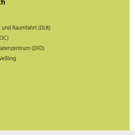
ch
- und Raumfahrt (DLR)
EOC)
datenzentrum (DFD)
Weßling