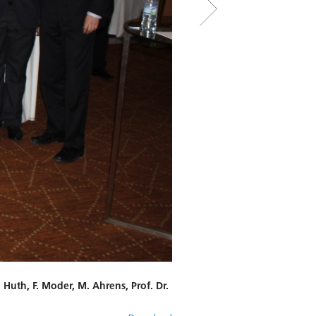
. Huth, F. Moder, M. Ahrens, Prof. Dr.
DLR-Eröffnungsrede beim Me
Bild:
2
/
6
,
Credit:
© DLR. Alle Rec