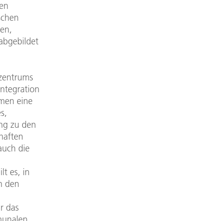
ten
schen
gen,
abgebildet
nzentrums
Integration
men eine
s,
ung zu den
haften
auch die
t es, in
n den
r das
munalen