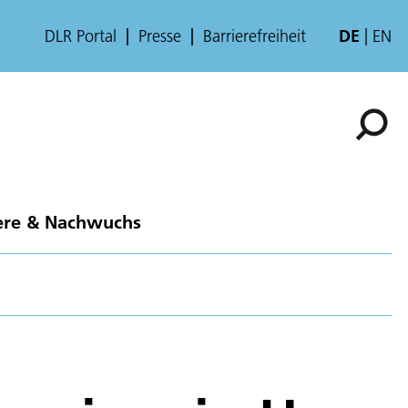
DLR Portal
Presse
Barrierefreiheit
DE
EN
ere & Nachwuchs