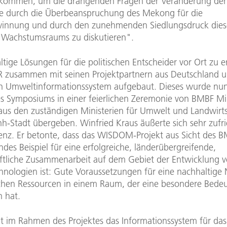
ommen, um die drängenden Fragen der Veränderung der
 durch die Überbeanspruchung des Mekong für die
innung und durch den zunehmenden Siedlungsdruck dies
n Wachstumsraums zu diskutieren".
ige Lösungen für die politischen Entscheider vor Ort zu e
R zusammen mit seinen Projektpartnern aus Deutschland 
n Umweltinformationssystem aufgebaut. Dieses wurde nu
 Symposiums in einer feierlichen Zeremonie von BMBF Mi
raus den zuständigen Ministerien für Umwelt und Landwirts
h-Stadt übergeben. Winfried Kraus äußerte sich sehr zufr
enz. Er betonte, dass das WISDOM-Projekt aus Sicht des B
des Beispiel für eine erfolgreiche, länderübergreifende,
ftliche Zusammenarbeit auf dem Gebiet der Entwicklung 
nologien ist: Gute Voraussetzungen für eine nachhaltige
ichen Ressourcen in einem Raum, der eine besondere Bede
n hat.
t im Rahmen des Projektes das Informationssystem für d