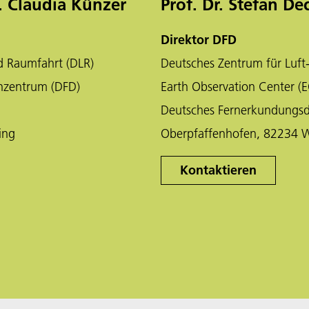
at. Claudia Künzer
Prof. Dr. Stefan De
Direktor DFD
d Raumfahrt (DLR)
Deutsches Zentrum für Luft
nzentrum (DFD)
Earth Observation Center (
Deutsches Fernerkundungs
ing
Oberpfaffenhofen, 82234 
Kontaktieren