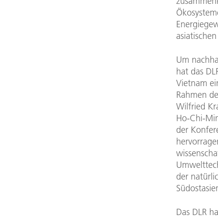
zusammenk
Ökosysteme
Energiegew
asiatische
Um nachhalt
hat das DL
Vietnam ei
Rahmen des
Wilfried K
Ho-Chi-Min
der Konfer
hervorragen
wissenscha
Umwelttech
der natürl
Südostasie
Das DLR ha