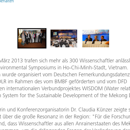
behalten
ärz 2013 trafen sich mehr als 300 Wissenschaftler anlässl
ironmental Symposiums in Ho-Chi-Minh-Stadt, Vietnam.
 wurde organisiert vom Deutschen Fernerkundungsdaten
 DLR im Rahmen des vom BMBF geförderten und vom DFD
ten internationalen Verbundprojektes WISDOM (Water rela
n System for the Sustainable Development of the Mekong D
erin und Konferenzorganisatorin Dr. Claudia Künzer zeigte 
 über die große Resonanz in der Region: "Für die Forschun
nd, dass Wissenschaftler aus allen Anrainerstaaten des M