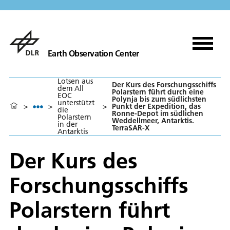
Earth Observation Center
Lotsen aus
Der Kurs des Forschungsschiffs
dem All
Polarstern führt durch eine
EOC
Polynja bis zum südlichsten
unterstützt
>
>
>
Punkt der Expedition, das
die
Ronne-Depot im südlichen
Polarstern
Weddellmeer, Antarktis.
in der
TerraSAR-X
Antarktis
Der Kurs des
Forschungsschiffs
Polarstern führt