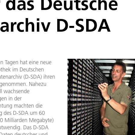
r das Deutsche
narchiv D-SDA
n Tagen hat eine neue
othek im Deutschen
atenarchiv (D-SDA) ihren
ufgenommen. Nahezu
ll wachsende
en in der
htung machten die
ng des D-SDA um 60
60 Milliarden Megabyte)
otwendig. Das D-SDA
e Daten deutscher und