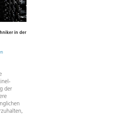
hniker in der
en
e
inel-
g der
ere
inglichen
zuhalten,