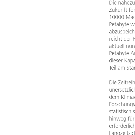
Die nahezu
Zukunft for
10000 Magn
Petabyte w
abzuspeich
reicht der 
aktuell nu
Petabyte A
dieser Kapa
Teil am Sta
Die Zeitrei
unersetzlic
dem Klimaw
Forschungs
statistisch
hinweg für
erforderlic
Langzeitsi