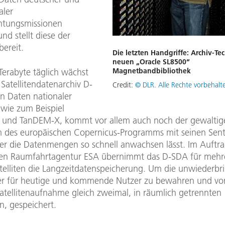
aler
htungsmissionen
und stellt diese der
bereit.
Die letzten Handgriffe: Archiv-Tec
neuen „Oracle SL8500“
Magnetbandbibliothek
erabyte täglich wächst
 Satellitendatenarchiv D-
Credit:
© DLR. Alle Rechte vorbehalt
n Daten nationaler
 wie zum Beispiel
 und TanDEM-X, kommt vor allem auch noch der gewaltig
 des europäischen Copernicus-Programms mit seinen Sent
 der die Datenmengen so schnell anwachsen lässt. Im Auftra
en Raumfahrtagentur ESA übernimmt das D-SDA für mehr
atelliten die Langzeitdatenspeicherung. Um die unwiederbr
er für heutige und kommende Nutzer zu bewahren und vor
Satellitenaufnahme gleich zweimal, in räumlich getrennten
n, gespeichert.