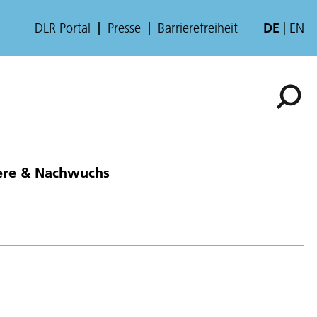
DLR Portal
Presse
Barrierefreiheit
DE
EN
ere & Nachwuchs