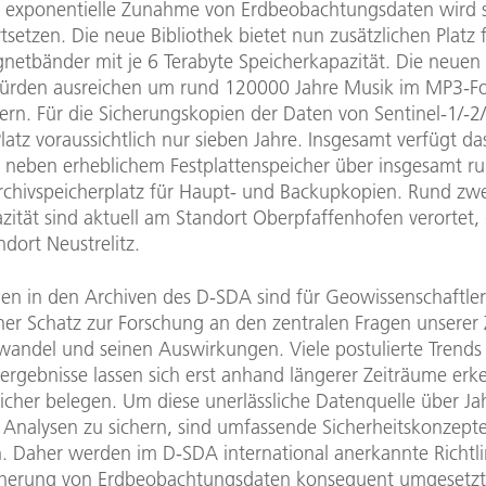
 exponentielle Zunahme von Erdbeobachtungsdaten wird s
tsetzen. Die neue Bibliothek bietet nun zusätzlichen Platz 
etbänder mit je 6 Terabyte Speicherkapazität. Die neuen
ürden ausreichen um rund 120000 Jahre Musik im MP3-F
ern. Für die Sicherungskopien der Daten von Sentinel-1/-2
Platz voraussichtlich nur sieben Jahre. Insgesamt verfügt d
n neben erheblichem Festplattenspeicher über insgesamt r
rchivspeicherplatz für Haupt- und Backupkopien. Rund zwei
zität sind aktuell am Standort Oberpfaffenhofen verortet,
ndort Neustrelitz.
hen in den Archiven des D-SDA sind für Geowissenschaftler
her Schatz zur Forschung an den zentralen Fragen unserer 
andel und seinen Auswirkungen. Viele postulierte Trends
ergebnisse lassen sich erst anhand längerer Zeiträume er
 sicher belegen. Um diese unerlässliche Datenquelle über J
 Analysen zu sichern, sind umfassende Sicherheitskonzept
h. Daher werden im D-SDA international anerkannte Richtli
cherung von Erdbeobachtungsdaten konsequent umgesetzt