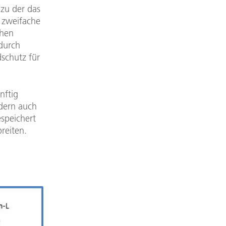
 zu der das
l zweifache
chen
durch
schutz für
nftig
dern auch
speichert
reiten.