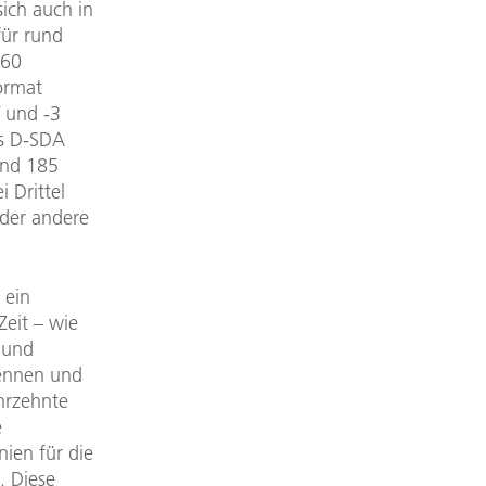
ich auch in
für rund
 60
ormat
/ und -3
as D-SDA
und 185
 Drittel
 der andere
 ein
Zeit – wie
 und
kennen und
ahrzehnte
e
nien für die
. Diese