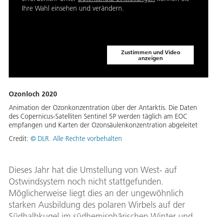
Ihre Wahl einsehen und verändern.
Zustimmen und Video
anzeigen
Ozonloch 2020
Animation der Ozonkonzentration über der Antarktis. Die Daten
des Copernicus-Satelliten Sentinel 5P werden täglich am EOC
empfangen und Karten der Ozonsäulenkonzentration abgeleitet
Credit:
© DLR. Alle Rechte vorbehalten
Dieses Jahr hat die Umstellung von West- auf
Ostwindsystem noch nicht stattgefunden.
Möglicherweise liegt dies an der ungewöhnlich
starken Ausbildung des polaren Wirbels auf der
Südhalbkugel im südhemisphärischen Winter und