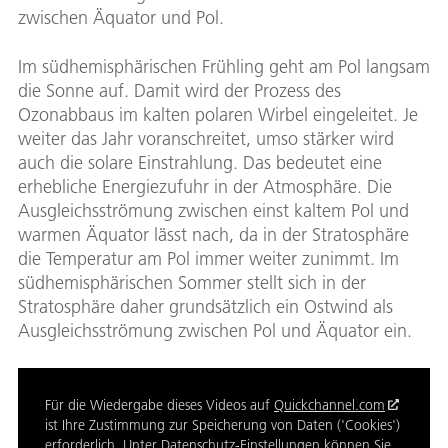
zwischen Äquator und Pol.
Im südhemisphärischen Frühling geht am Pol langsam
die Sonne auf. Damit wird der Prozess des
Ozonabbaus im kalten polaren Wirbel eingeleitet. Je
weiter das Jahr voranschreitet, umso stärker wird
auch die solare Einstrahlung. Das bedeutet eine
erhebliche Energiezufuhr in der Atmosphäre. Die
Ausgleichsströmung zwischen einst kaltem Pol und
warmen Äquator lässt nach, da in der Stratosphäre
die Temperatur am Pol immer weiter zunimmt. Im
südhemisphärischen Sommer stellt sich in der
Stratosphäre daher grundsätzlich ein Ostwind als
Ausgleichsströmung zwischen Pol und Äquator ein.
Für die Wiedergabe dieses Videos auf
Quickchannel.com
ist Ihre Zustimmung zur Speicherung von Daten ('Cookies')
erforderlich. Unter
Datenschutz-Einstellungen
können Sie