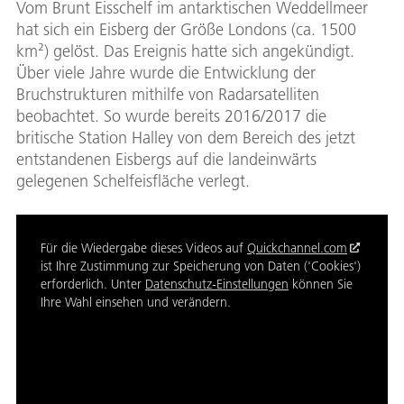
Vom Brunt Eisschelf im antarktischen Weddellmeer
hat sich ein Eisberg der Größe Londons (ca. 1500
km²) gelöst. Das Ereignis hatte sich angekündigt.
Über viele Jahre wurde die Entwicklung der
Bruchstrukturen mithilfe von Radarsatelliten
beobachtet. So wurde bereits 2016/2017 die
britische Station Halley von dem Bereich des jetzt
entstandenen Eisbergs auf die landeinwärts
gelegenen Schelfeisfläche verlegt.
Für die Wiedergabe dieses Videos auf
Quickchannel.com
ist Ihre Zustimmung zur Speicherung von Daten ('Cookies')
erforderlich. Unter
Datenschutz-Einstellungen
können Sie
Ihre Wahl einsehen und verändern.