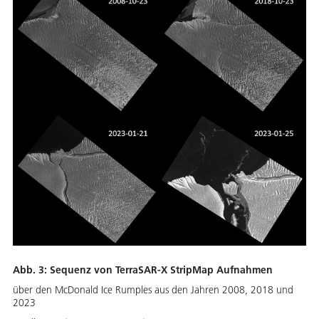
Abb. 3: Sequenz von TerraSAR-X StripMap Aufnahmen
über den McDonald Ice Rumples aus den Jahren 2008, 2018 und
2023