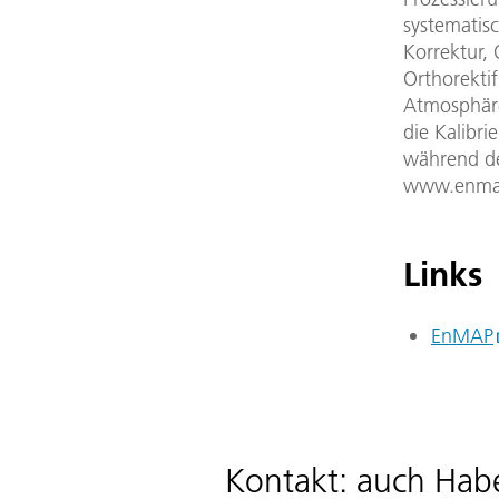
systematis
Korrektur, 
Orthorektif
Atmosphär
die Kalibr
während de
www.enmap.
Links
EnMAP
Kontakt: auch Hab