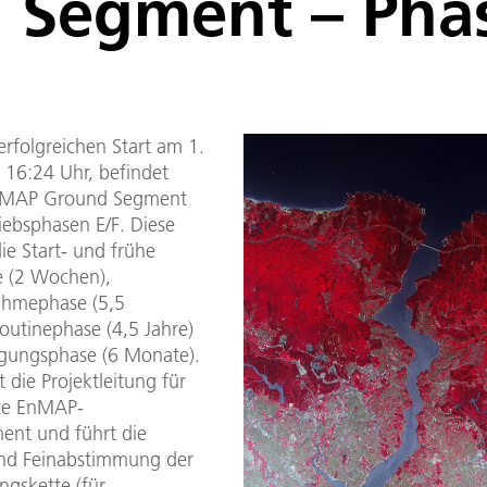
Segment – Phas
rfolgreichen Start am 1.
 16:24 Uhr, befindet
EnMAP Ground Segment
iebsphasen E/F. Diese
ie Start- und frühe
e (2 Wochen),
ahmephase (5,5
outinephase (4,5 Jahre)
gungsphase (6 Monate).
die Projektleitung für
te EnMAP-
nt und führt die
nd Feinabstimmung der
ngskette (für