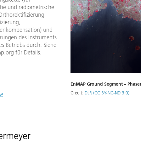
che und radiometrische
Orthorektifizierung
izierung,
enkompensation) und
ierungen des Instruments
s Betriebs durch. Siehe
org für Details.
EnMAP Ground Segment – Phasen
Credit:
DLR (CC BY-NC-ND 3.0)
ermeyer