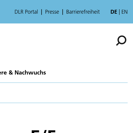
DLR Portal
Presse
Barrierefreiheit
DE
EN
ere & Nachwuchs