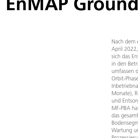
EnMAP Ground 
Nach dem e
April 2022,
sich das 
in den Betr
umfassen d
Orbit-Phas
Inbetriebn
Monate), R
und Entsor
MF-PBA hat 
das gesam
Bodensegme
Wartung u
Prozessieru