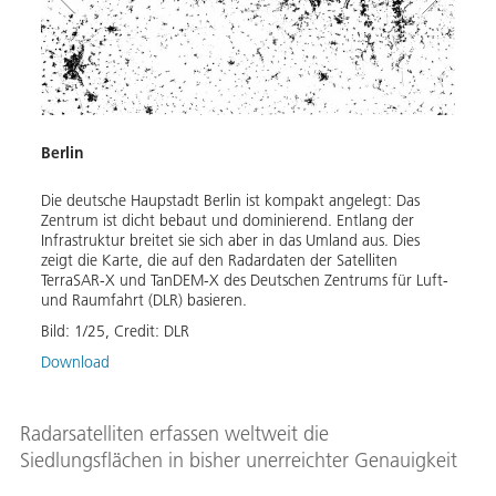
Berlin
Die 
Die deutsche Haupstadt Berlin ist kompakt angelegt: Das
Die R
Zentrum ist dicht bebaut und dominierend. Entlang der
werde
Infrastruktur breitet sie sich aber in das Umland aus. Dies
beson
zeigt die Karte, die auf den Radardaten der Satelliten
haben
TerraSAR-X und TanDEM-X des Deutschen Zentrums für Luft-
unter
und Raumfahrt (DLR) basieren.
zeigt
gewac
Bild:
1
/
25
,
Credit:
DLR
ist v
Download
Bild:
Down
Radarsatelliten erfassen weltweit die
Siedlungsflächen in bisher unerreichter Genauigkeit