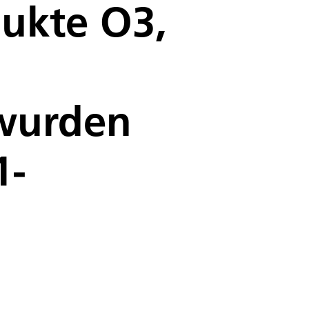
dukte O3,
 wurden
1-