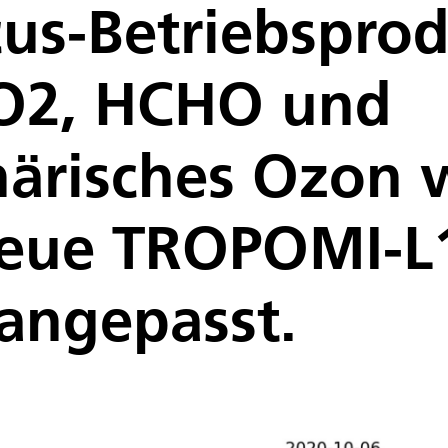
us-Betriebspro
 O2, HCHO und
härisches Ozon
neue TROPOMI-L
angepasst.