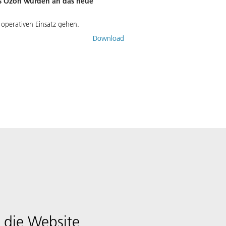
es Ozon wurden an das neue
operativen Einsatz gehen.
Download
 die Website