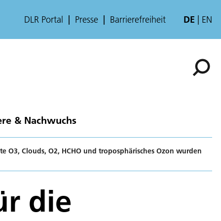
DLR Portal
Presse
Barrierefreiheit
DE
EN
ere & Nachwuchs
kte O3, Clouds, O2, HCHO und troposphärisches Ozon wurden
r die