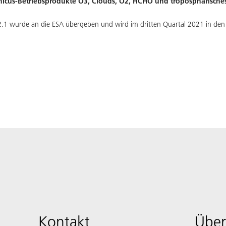
nicus-Betriebsprodukte O3, Clouds, O2, HCHO und troposphärisch
2.1 wurde an die ESA übergeben und wird im dritten Quartal 2021 in den 
Kontakt
Über