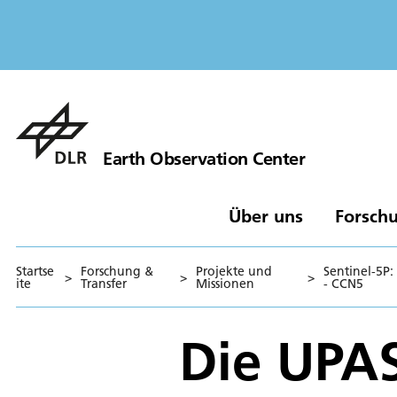
Earth Observation Center
Über uns
Forschu
Startse
Forschung &
Projekte und
Sentinel-5P
>
>
>
ite
Transfer
Missionen
- CCN5
Die UPAS