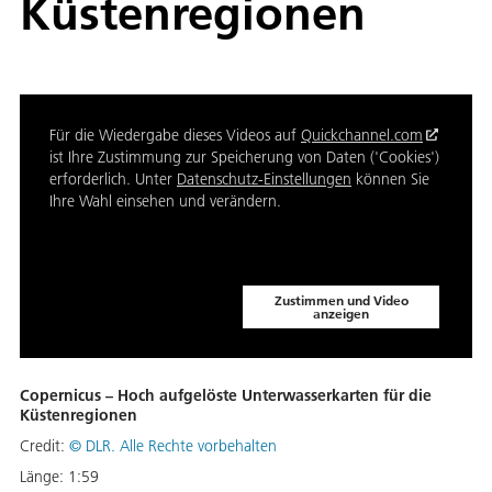
Küstenregionen
Für die Wiedergabe dieses Videos auf
Quickchannel.com
ist Ihre Zustimmung zur Speicherung von Daten ('Cookies')
erforderlich. Unter
Datenschutz-Einstellungen
können Sie
Ihre Wahl einsehen und verändern.
Zustimmen und Video
anzeigen
Copernicus – Hoch aufgelöste Unterwasserkarten für die
Küstenregionen
Credit:
©
DLR. Alle Rechte vorbehalten
Länge:
1:59