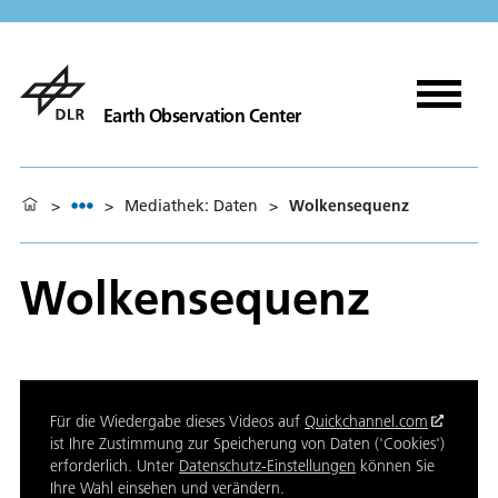
Earth Observation Center
>
>
Mediathek: Daten
>
Wolkensequenz
Wolkensequenz
Für die Wiedergabe dieses Videos auf
Quickchannel.com
ist Ihre Zustimmung zur Speicherung von Daten ('Cookies')
erforderlich. Unter
Datenschutz-Einstellungen
können Sie
Ihre Wahl einsehen und verändern.