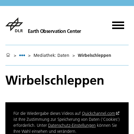
Earth Observation Center
>
>
Mediathek: Daten
>
Wirbelschleppen
Wirbelschleppen
Für die Wiedergabe dieses Videos auf
Quickchannel.com
ist Ihre Zustimmung zur Speicherung von Daten ('Cookies')
erforderlich. Unter
Datenschutz-Einstellungen
können Sie
Ihre Wahl einsehen und verändern.