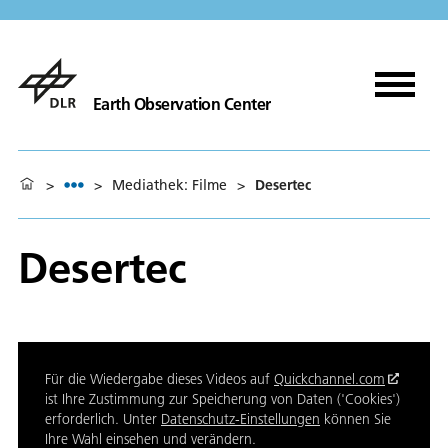
Earth Observation Center
>
>
Mediathek: Filme
>
Desertec
Desertec
Für die Wiedergabe dieses Videos auf
Quickchannel.com
ist Ihre Zustimmung zur Speicherung von Daten ('Cookies')
erforderlich. Unter
Datenschutz-Einstellungen
können Sie
Ihre Wahl einsehen und verändern.