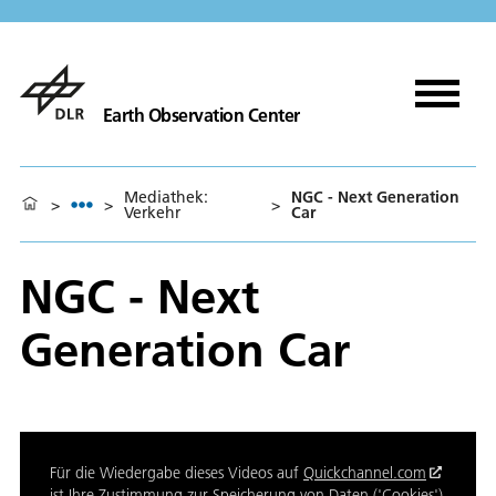
Earth Observation Center
Mediathek:
NGC - Next Generation
>
>
>
Verkehr
Car
NGC - Next
Generation Car
Für die Wiedergabe dieses Videos auf
Quickchannel.com
ist Ihre Zustimmung zur Speicherung von Daten ('Cookies')