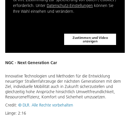
erforderlich. Unter
Datenschutz-Einstellungen
können Sie
Ihre Wahl einsehen und verändern.
Zustimmen und Video
anzeigen
NGC - Next Generation Car
Innovative Technologien und Methoden für die Entwicklung
neuartiger Straßenfahrzeuge der nächsten Generationen mit dem
Ziel, individuelle Mobilität auch in Zukunft sicherzustellen und
gleichzeitig hohe Ansprüche hinsichtlich Umweltfreundlichkeit,
Ressourceneffizienz, Komfort und Sicherheit umzusetzen.
Credit:
©
DLR. Alle Rechte vorbehalten
Länge:
2:16