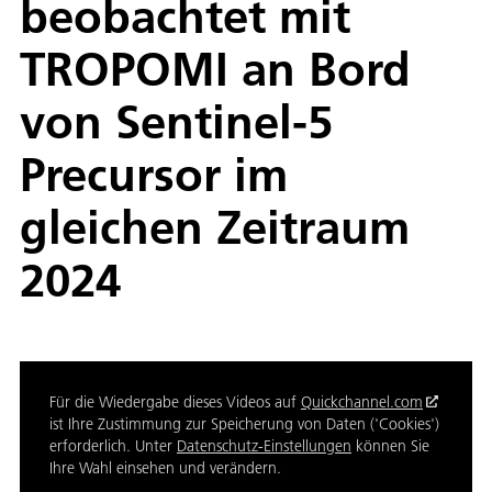
beobachtet mit
TROPOMI an Bord
von Sentinel-5
Precursor im
gleichen Zeitraum
2024
Für die Wiedergabe dieses Videos auf
Quickchannel.com
ist Ihre Zustimmung zur Speicherung von Daten ('Cookies')
erforderlich. Unter
Datenschutz-Einstellungen
können Sie
Ihre Wahl einsehen und verändern.