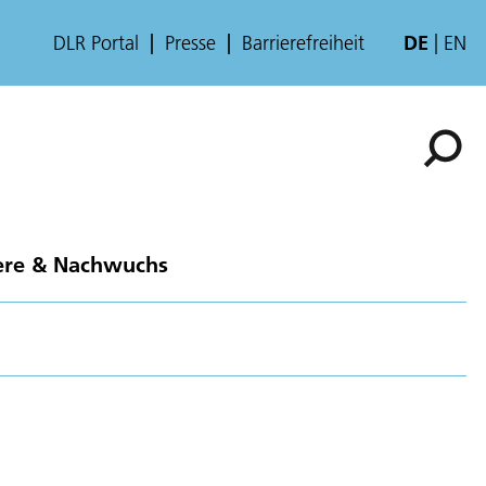
DLR Portal
Presse
Barrierefreiheit
DE
EN
ere & Nachwuchs