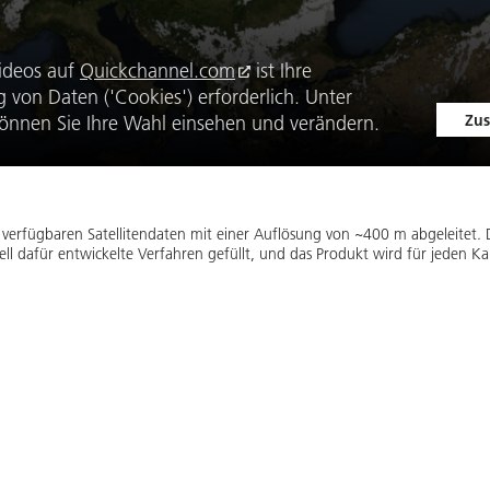
ideos auf
Quickchannel.com
ist Ihre
von Daten ('Cookies') erforderlich. Unter
Zus
önnen Sie Ihre Wahl einsehen und verändern.
 verfügbaren Satellitendaten mit einer Auflösung von ~400 m abgeleitet.
ll dafür entwickelte Verfahren gefüllt, und das Produkt wird für jeden 