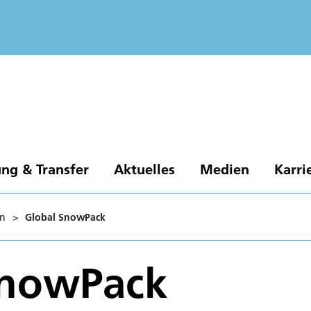
ng & Transfer
Aktuelles
Medien
Karri
en
>
Global SnowPack
SnowPack