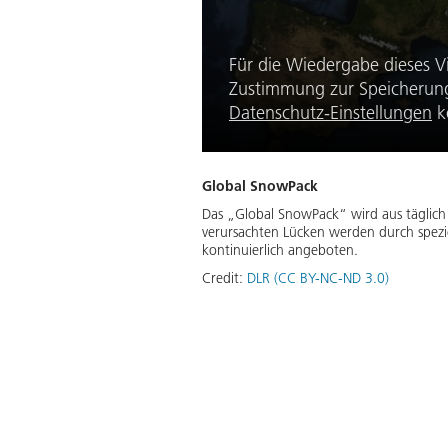
Für die Wiedergabe dieses V
Zustimmung zur Speicherung 
Datenschutz-Einstellungen
k
Global SnowPack
Das „Global SnowPack“ wird aus täglich
verursachten Lücken werden durch spezie
kontinuierlich angeboten.
Credit:
DLR (CC BY-NC-ND 3.0)