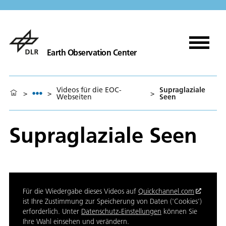
Earth Observation Center
Videos für die EOC-
Supraglaziale
>
>
>
Webseiten
Seen
Supraglaziale Seen
Für die Wiedergabe dieses Videos auf
Quickchannel.com
ist Ihre Zustimmung zur Speicherung von Daten ('Cookies')
erforderlich. Unter
Datenschutz-Einstellungen
können Sie
Ihre Wahl einsehen und verändern.